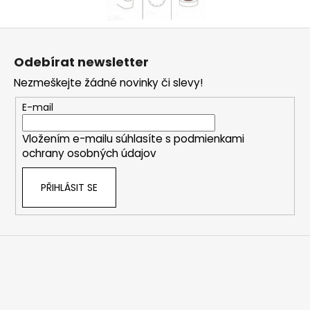
Z
á
Odebírat newsletter
p
Nezmeškejte žádné novinky či slevy!
a
t
E-mail
í
Vložením e-mailu súhlasíte s
podmienkami
ochrany osobných údajov
PŘIHLÁSIT SE