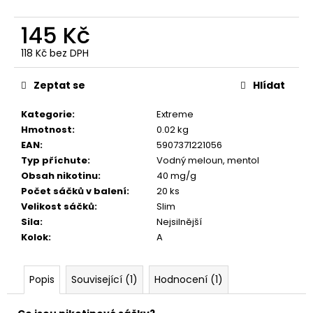
č
u
145 Kč
j
e
118 Kč bez DPH
m
Měrná
e
cena:
Zeptat se
Hlídat
Kategorie
:
Extreme
CUBA
BLACK
Hmotnost
:
0.02 kg
CHERRY
EAN
:
5907371221056
133
Typ příchute
:
Vodný meloun, mentol
Kč
Obsah nikotinu
:
40 mg/g
Původně:
Počet sáčků v balení
:
20 ks
145
Velikost sáčků
:
Slim
Kč
Sila
:
Nejsilnější
Kolok
:
A
Popis
Související (1)
Hodnocení (1)