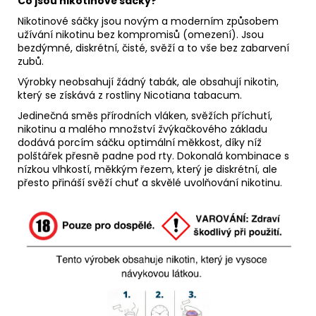
Co jsou nikotinové sáčky?
Nikotinové sáčky jsou novým a moderním způsobem
užívání nikotinu bez kompromisů (omezení). Jsou
bezdýmné, diskrétní, čisté, svěží a to vše bez zabarvení
zubů.
Výrobky neobsahují žádný tabák, ale obsahují nikotin,
který se získává z rostliny Nicotiana tabacum.
Jedinečná směs přírodních vláken, svěžích příchutí,
nikotinu a malého množství žvýkačkového základu
dodává porcím sáčku optimální měkkost, díky níž
polštářek přesně padne pod rty. Dokonalá kombinace s
nízkou vlhkostí, měkkým řezem, který je diskrétní, ale
přesto přináší svěží chuť a skvělé uvolňování nikotinu.