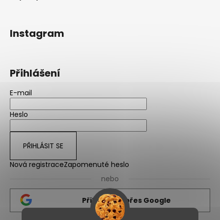
Instagram
Přihlášení
E-mail
Heslo
PŘIHLÁSIT SE
Nová registrace
Zapomenuté heslo
nebo
Přihlásit se přes Google