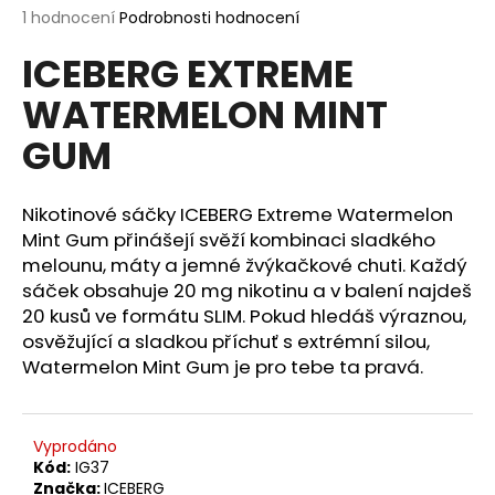
Průměrné
1 hodnocení
Podrobnosti hodnocení
a
hodnocení
j
ICEBERG EXTREME
produktu
í
je
WATERMELON MINT
5,0
t
z
?
GUM
5
hvězdiček.
Nikotinové sáčky ICEBERG Extreme Watermelon
Mint Gum přinášejí svěží kombinaci sladkého
HLEDAT
melounu, máty a jemné žvýkačkové chuti. Každý
sáček obsahuje 20 mg nikotinu a v balení najdeš
20 kusů ve formátu SLIM. Pokud hledáš výraznou,
osvěžující a sladkou příchuť s extrémní silou,
D
Watermelon Mint Gum je pro tebe ta pravá.
o
p
o
r
Vyprodáno
u
Kód:
IG37
Značka:
ICEBERG