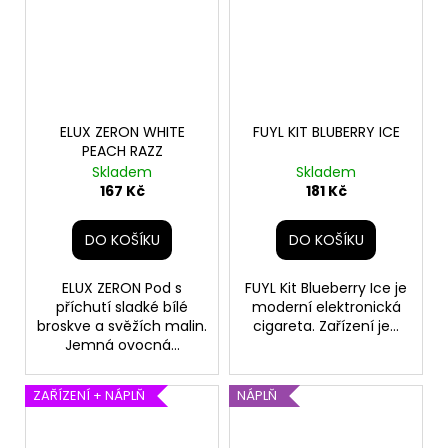
ELUX ZERON WHITE
FUYL KIT BLUBERRY ICE
PEACH RAZZ
Skladem
Skladem
167 Kč
181 Kč
DO KOŠÍKU
DO KOŠÍKU
ELUX ZERON Pod s
FUYL Kit Blueberry Ice je
příchutí sladké bílé
moderní elektronická
broskve a svěžích malin.
cigareta. Zařízení je...
Jemná ovocná...
ZAŘÍZENÍ + NÁPLŇ
NÁPLŇ