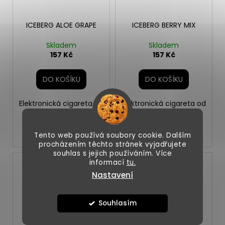
ICEBERG ALOE GRAPE
ICEBERG BERRY MIX
Skladem
Skladem
157 Kč
157 Kč
DO KOŠÍKU
DO KOŠÍKU
Elektronická cigareta od
Elektronická cigareta od
legendární značky
legendární značky
Iceberg s příchutí
Iceberg, s příchutí
sladkého hroznu...
šťavnatých...
Tento web používá soubory cookie. Dalším
procházením těchto stránek vyjadřujete
souhlas s jejich používáním. Více
informací
tu.
Nastavení
Souhlasím