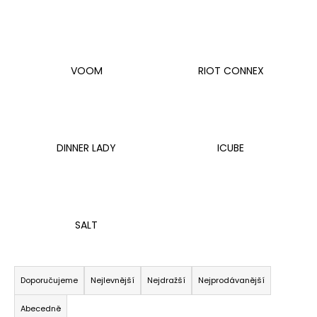
č
u
j
e
m
VOOM
RIOT CONNEX
e
KURWA
ENERGY
FIZZY
DINNER LADY
ICUBE
CHERRY
72
Kč
Původně:
133
Kč
SALT
Ř
a
Doporučujeme
Nejlevnější
Nejdražší
Nejprodávanější
z
Abecedně