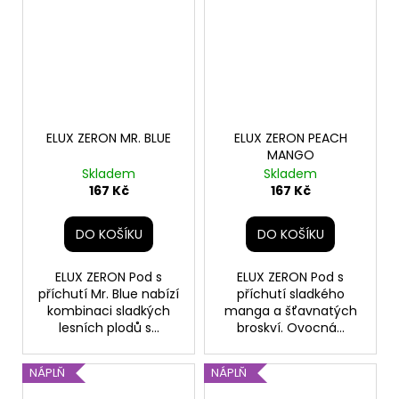
ELUX ZERON MR. BLUE
ELUX ZERON PEACH
MANGO
Skladem
Skladem
167 Kč
167 Kč
DO KOŠÍKU
DO KOŠÍKU
ELUX ZERON Pod s
ELUX ZERON Pod s
příchutí Mr. Blue nabízí
příchutí sladkého
kombinaci sladkých
manga a šťavnatých
lesních plodů s...
broskví. Ovocná...
NÁPLŇ
NÁPLŇ