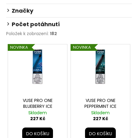
Značky
Počet potáhnutí
Položek k zobrazení:
182
V
NOVINKA
NOVINKA
ý
p
i
s
p
r
o
VUSE PRO ONE
VUSE PRO ONE
BLUEBERRY ICE
PEPPERMINT ICE
d
Skladem
Skladem
u
227 Kč
227 Kč
k
t
DO KOŠÍKU
DO KOŠÍKU