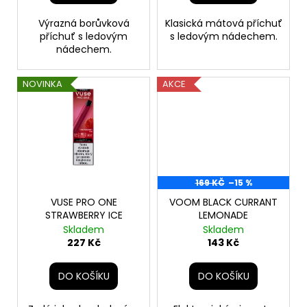
ů
Výrazná borůvková
Klasická mátová příchuť
příchuť s ledovým
s ledovým nádechem.
nádechem.
NOVINKA
AKCE
169 KČ
–15 %
VUSE PRO ONE
VOOM BLACK CURRANT
STRAWBERRY ICE
LEMONADE
Skladem
Skladem
227 Kč
143 Kč
DO KOŠÍKU
DO KOŠÍKU