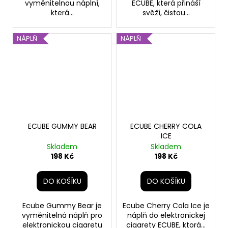
vyměnitelnou náplní,
ECUBE, která přináší
která...
svěží, čistou...
NÁPLŇ
NÁPLŇ
ECUBE GUMMY BEAR
ECUBE CHERRY COLA
ICE
Skladem
Skladem
198 Kč
198 Kč
DO KOŠÍKU
DO KOŠÍKU
Ecube Gummy Bear je
​Ecube Cherry Cola Ice je
vyměnitelná náplň pro
náplň do elektronickej
elektronickou cigaretu
cigarety ECUBE, ktorá...