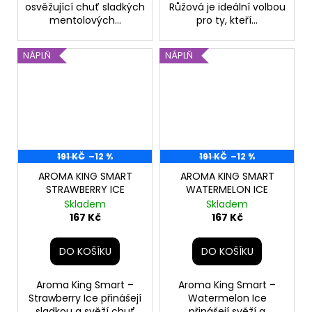
osvěžující chuť sladkých
Růžová je ideální volbou
mentolových...
pro ty, kteří...
NÁPLŇ
NÁPLŇ
191 KČ
–12 %
191 KČ
–12 %
AROMA KING SMART
AROMA KING SMART
STRAWBERRY ICE
WATERMELON ICE
Skladem
Skladem
167 Kč
167 Kč
DO KOŠÍKU
DO KOŠÍKU
Aroma King Smart –
Aroma King Smart –
Strawberry Ice přinášejí
Watermelon Ice
sladkou a svěží chuť
přinášejí svěží a