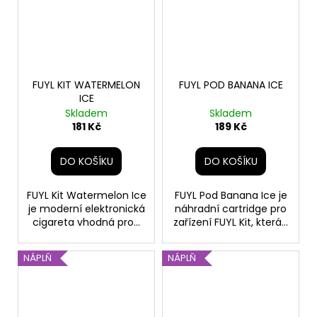
FUYL KIT WATERMELON
FUYL POD BANANA ICE
ICE
Skladem
Skladem
181 Kč
189 Kč
DO KOŠÍKU
DO KOŠÍKU
FUYL Kit Watermelon Ice
FUYL Pod Banana Ice je
je moderní elektronická
náhradní cartridge pro
cigareta vhodná pro...
zařízení FUYL Kit, která...
NÁPLŇ
NÁPLŇ