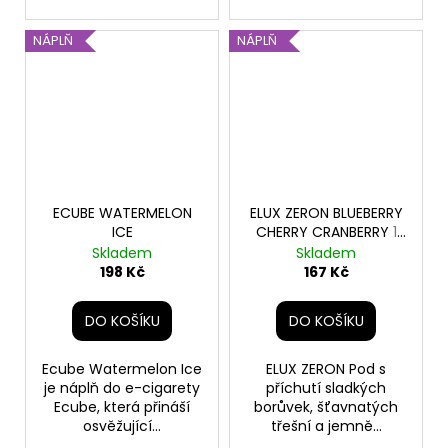
NÁPLŇ
NÁPLŇ
ECUBE WATERMELON
ELUX ZERON BLUEBERRY
ICE
CHERRY CRANBERRY
1
pod
Skladem
Skladem
198 Kč
167 Kč
DO KOŠÍKU
DO KOŠÍKU
Ecube Watermelon Ice
ELUX ZERON Pod s
je náplň do e-cigarety
příchutí sladkých
Ecube, která přináší
borůvek, šťavnatých
osvěžující...
třešní a jemně...