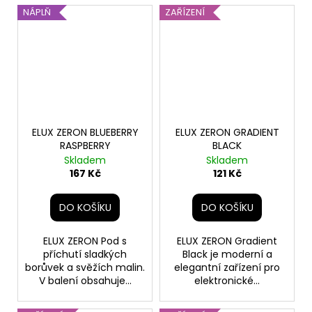
NÁPLŇ
ZAŘÍZENÍ
ELUX ZERON BLUEBERRY
ELUX ZERON GRADIENT
RASPBERRY
BLACK
Skladem
Skladem
167 Kč
121 Kč
DO KOŠÍKU
DO KOŠÍKU
ELUX ZERON Pod s
ELUX ZERON Gradient
příchutí sladkých
Black je moderní a
borůvek a svěžích malin.
elegantní zařízení pro
V balení obsahuje...
elektronické...