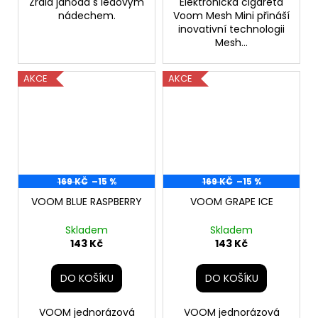
Zralá jahoda s ledovým
Elektronická cigareta
nádechem.
Voom Mesh Mini přináší
inovativní technologii
Mesh...
AKCE
AKCE
169 KČ
–15 %
169 KČ
–15 %
VOOM BLUE RASPBERRY
VOOM GRAPE ICE
Skladem
Skladem
143 Kč
143 Kč
DO KOŠÍKU
DO KOŠÍKU
VOOM jednorázová
VOOM jednorázová