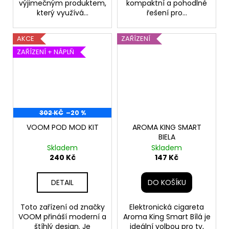
výjimečným produktem,
kompaktní a pohodlné
který využívá...
řešení pro...
AKCE
ZAŘÍZENÍ
ZAŘÍZENÍ + NÁPLŇ
302 KČ
–20 %
VOOM POD MOD KIT
AROMA KING SMART
BIELA
Skladem
Skladem
240 Kč
147 Kč
DETAIL
DO KOŠÍKU
Toto zařízení od značky
Elektronická cigareta
VOOM přináší moderní a
Aroma King Smart Bílá je
štíhlý design. Je
ideální volbou pro ty,