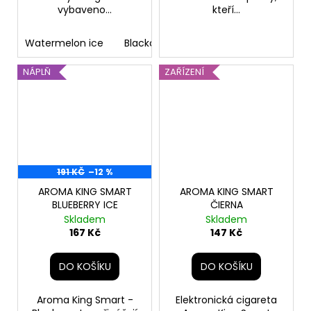
vybaveno...
kteří...
Watermelon ice
Blackcurrant lemon
Mint
NÁPLŇ
ZAŘÍZENÍ
191 KČ
–12 %
AROMA KING SMART
AROMA KING SMART
BLUEBERRY ICE
ČIERNA
Skladem
Skladem
167 Kč
147 Kč
DO KOŠÍKU
DO KOŠÍKU
Aroma King Smart -
Elektronická cigareta