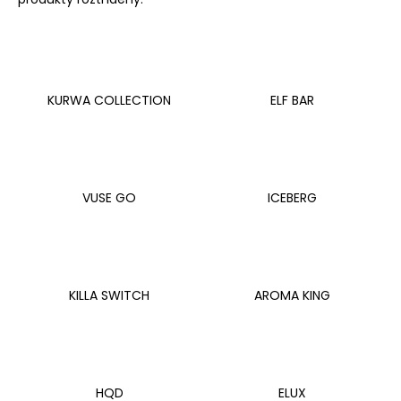
a
j
í
t
KURWA COLLECTION
ELF BAR
?
VUSE GO
ICEBERG
HLEDAT
D
KILLA SWITCH
AROMA KING
o
p
o
r
u
HQD
ELUX