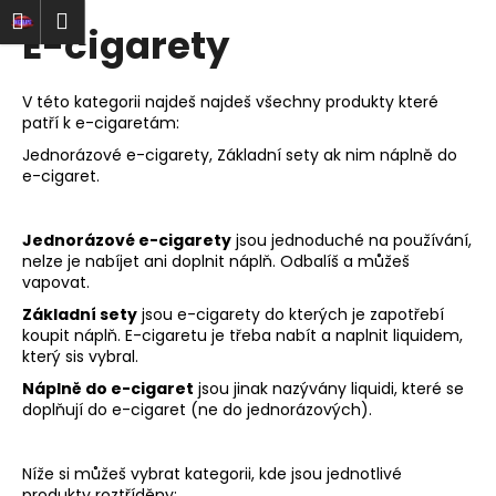
K
Přejít
t
Nákupní
Menu
řihlášení
E-cigarety
na
o
obsah
Zpět
Zpět
košík
š
í
V této kategorii najdeš najdeš všechny produkty které
C
k
patří k e-cigaretám:
o
Jednorázové e-cigarety, Základní sety ak nim náplně do
p
e-cigaret.
o
t
Jednorázové e-cigarety
jsou jednoduché na používání,
ř
nelze je nabíjet ani doplnit náplň. Odbalíš a můžeš
vapovat.
e
Základní sety
jsou e-cigarety do kterých je zapotřebí
b
koupit náplň. E-cigaretu je třeba nabít a naplnit liquidem,
u
který sis vybral.
j
Náplně do e-cigaret
jsou jinak nazývány liquidi, které se
e
doplňují do e-cigaret (ne do jednorázových).
t
e
Níže si můžeš vybrat kategorii, kde jsou jednotlivé
n
produkty roztříděny: