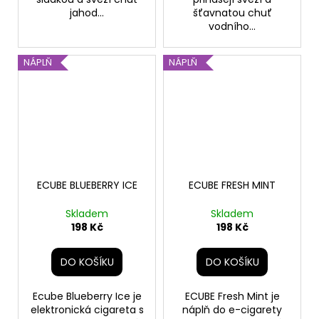
jahod...
šťavnatou chuť
vodního...
NÁPLŇ
NÁPLŇ
ECUBE BLUEBERRY ICE
ECUBE FRESH MINT
Skladem
Skladem
198 Kč
198 Kč
DO KOŠÍKU
DO KOŠÍKU
Ecube Blueberry Ice je
ECUBE Fresh Mint je
elektronická cigareta s
náplň do e-cigarety