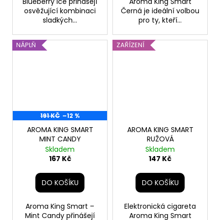
Blueberry Ice přinášejí
Aroma King Smart
osvěžující kombinaci
Černá je ideální volbou
sladkých...
pro ty, kteří...
NÁPLŇ
ZAŘÍZENÍ
191 KČ
–12 %
AROMA KING SMART
AROMA KING SMART
MINT CANDY
RUŽOVÁ
Skladem
Skladem
167 Kč
147 Kč
DO KOŠÍKU
DO KOŠÍKU
Aroma King Smart –
Elektronická cigareta
Mint Candy přinášejí
Aroma King Smart