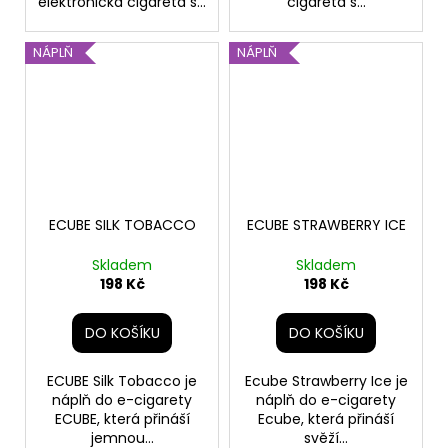
elektronická cigareta s...
cigareta s...
NÁPLŇ
NÁPLŇ
ECUBE SILK TOBACCO
ECUBE STRAWBERRY ICE
Skladem
Skladem
198 Kč
198 Kč
DO KOŠÍKU
DO KOŠÍKU
ECUBE Silk Tobacco je
Ecube Strawberry Ice je
náplň do e-cigarety
náplň do e-cigarety
ECUBE, která přináší
Ecube, která přináší
jemnou...
svěží...