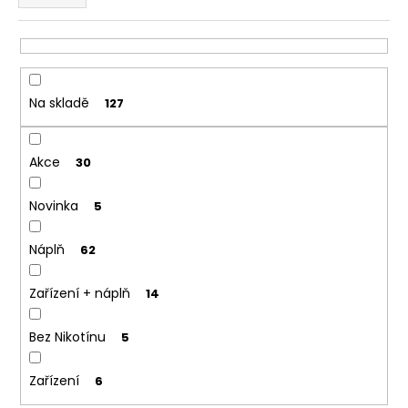
e
n
í
p
r
Na skladě
127
o
d
Akce
u
30
k
Novinka
5
t
ů
Náplň
62
Zařízení + náplň
14
Bez Nikotínu
5
Zařízení
6