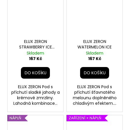
ELUX ZERON
ELUX ZERON
STRAWBERRY ICE
WATERMELON ICE
CREAM
Skladem
Skladem
167 Kč
167 Kč
DO KOŠÍKU
DO KOŠÍKU
ELUX ZERON Pod s
ELUX ZERON Pod s
příchutí sladké jahody a
příchutí šťavnatého
krémové zmrzliny.
melounu doplněného
Lahodná kombinace...
chladivým efektem....
NÁPLŇ
ZAŘÍZENÍ + NÁPLŇ