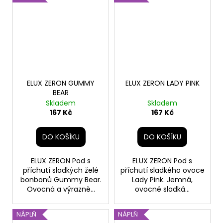
ELUX ZERON GUMMY
ELUX ZERON LADY PINK
BEAR
Skladem
Skladem
167 Kč
167 Kč
DO KOŠÍKU
DO KOŠÍKU
ELUX ZERON Pod s
ELUX ZERON Pod s
příchutí sladkých želé
příchutí sladkého ovoce
bonbonů Gummy Bear.
Lady Pink. Jemná,
Ovocná a výrazně...
ovocně sladká...
NÁPLŇ
NÁPLŇ