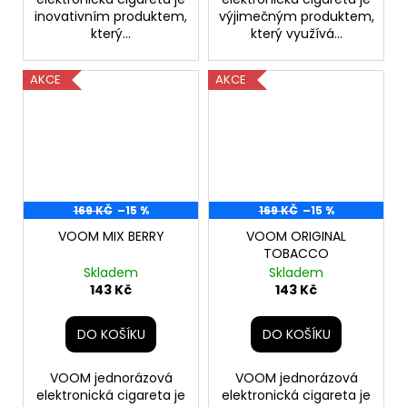
inovativním produktem,
výjimečným produktem,
který...
který využívá...
AKCE
AKCE
169 KČ
–15 %
169 KČ
–15 %
VOOM MIX BERRY
VOOM ORIGINAL
TOBACCO
Skladem
Skladem
143 Kč
143 Kč
DO KOŠÍKU
DO KOŠÍKU
VOOM jednorázová
VOOM jednorázová
elektronická cigareta je
elektronická cigareta je