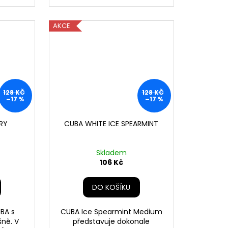
AKCE
128 KČ
128 KČ
–17 %
–17 %
RY
CUBA WHITE ICE SPEARMINT
Skladem
106 Kč
DO KOŠÍKU
UBA s
CUBA Ice Spearmint Medium
šně. V
představuje dokonale