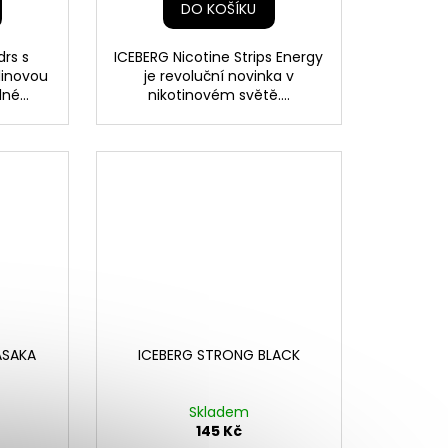
DO KOŠÍKU
drs s
ICEBERG Nicotine Strips Energy
linovou
je revoluční novinka v
né...
nikotinovém světě....
ASAKA
ICEBERG STRONG BLACK
Skladem
145 Kč