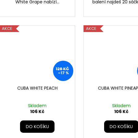
White Grape nabízí...
balení najdeš 20 sáčků
AKCE
AKCE
128 KČ
–17 %
CUBA WHITE PEACH
CUBA WHITE PINEAP
Skladem
Skladem
106 Kč
106 Kč
DO KOŠÍKU
DO KOŠÍKU