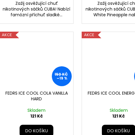
Zažij osvěžující chuť
Zažij osvěžující c
nikotinových sáčků CUBA! Nabízí
nikotinových sáčků CU
famózní příchuť sladké...
White Pineapple nabí
AKCE
AKCE
150 KČ
–19 %
FEDRS ICE COOL COLA VANILLA
FEDRS ICE COOL ENER
HARD
Skladem
Skladem
121 Kč
121 Kč
DO KOŠÍKU
DO KOŠÍKU