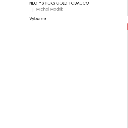
NEO™ STICKS GOLD TOBACCO
Michal Modrik
|
Hodnocení produktu je 5 z 5 hvězdiček.
Vyborne