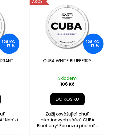
AKCE
128 KČ
128 KČ
–17 %
–17 %
URRANT
CUBA WHITE BLUEBERRY
Skladem
106 Kč
DO KOŠÍKU
huť
Zažij osvěžující chuť
A! Nabízí
nikotinových sáčků CUBA
..
Blueberry! Famózní příchuť...