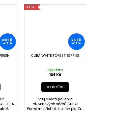
AKCE
128 KČ
128 KČ
–17 %
–17 %
FRESH
CUBA WHITE FOREST BERRIES
Skladem
106 Kč
DO KOŠÍKU
huť
Zažij osvěžující chuť
BA! CUBA
nikotinových sáčků CUBA!
bízí...
Famózní příchuť lesních plodů...