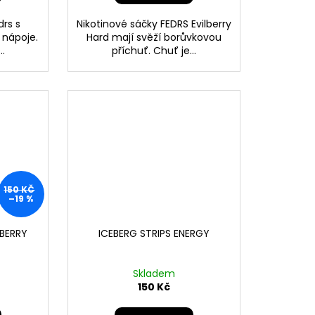
drs s
Nikotinové sáčky FEDRS Evilberry
 nápoje.
Hard mají svěží borůvkovou
..
příchuť. Chuť je...
150 KČ
–19 %
PBERRY
ICEBERG STRIPS ENERGY
Skladem
150 Kč