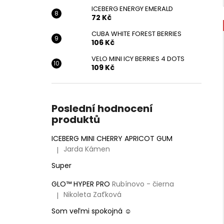
ICEBERG ENERGY EMERALD
72 Kč
CUBA WHITE FOREST BERRIES
106 Kč
VELO MINI ICY BERRIES 4 DOTS
109 Kč
Poslední hodnocení
produktů
ICEBERG MINI CHERRY APRICOT GUM
Jarda Kámen
|
Hodnocení produktu je 5 z 5 hvězdiček.
Super
GLO™ HYPER PRO
Rubínovo - čierna
Nikoleta Zaťková
|
Hodnocení produktu je 5 z 5 hvězdiček.
Som veľmi spokojná ☺️