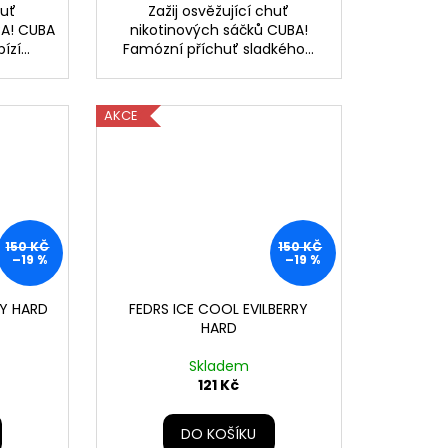
huť
Zažij osvěžující chuť
BA! CUBA
nikotinových sáčků CUBA!
zí...
Famózní příchuť sladkého...
AKCE
150 KČ
150 KČ
–19 %
–19 %
GY HARD
FEDRS ICE COOL EVILBERRY
HARD
Skladem
121 Kč
DO KOŠÍKU