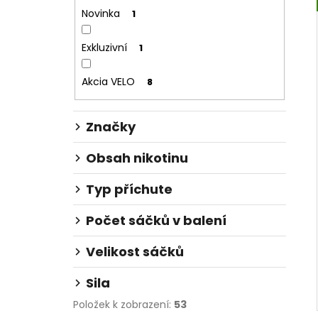
n
Novinka
1
í
p
Exkluzivní
1
a
n
Akcia VELO
8
e
l
Značky
Obsah nikotinu
Typ příchute
Počet sáčků v balení
Velikost sáčků
Sila
Položek k zobrazení:
53