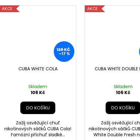
AKCE
AKCE
128 KČ
–17 %
CUBA WHITE COLA
CUBA WHITE DOUBLE 
Skladem
Skladem
106 Kč
106 Kč
DO KOŠÍKU
DO KOŠÍKU
Zažij osvěžující chuť
Zažij osvěžující c
nikotinových sáčků CUBA Cola!
nikotinových sáčků CU
Famózní příchuť sladké...
White Double Fresh na