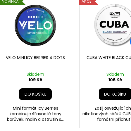
n
NOVINKA
AKCE
ý
í
p
p
i
r
s
o
p
d
r
u
o
k
d
VELO MINI ICY BERRIES 4 DOTS
CUBA WHITE BLACK C
t
u
ů
k
Skladem
Skladem
t
109 Kč
106 Kč
ů
DO KOŠÍKU
DO KOŠÍKU
Mini formát Icy Berries
Zažij osvěžující c
kombinuje šťavnaté tóny
nikotinových sáčků CUB
borůvek, malin a ostružin s...
famózní příchuť.