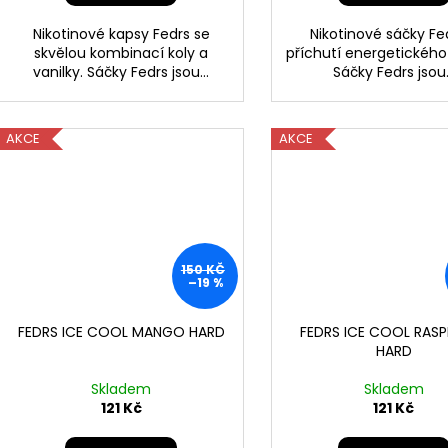
Nikotinové kapsy Fedrs se
Nikotinové sáčky Fe
skvělou kombinací koly a
příchutí energetického
vanilky. Sáčky Fedrs jsou...
Sáčky Fedrs jsou.
AKCE
AKCE
150 KČ
–19 %
FEDRS ICE COOL MANGO HARD
FEDRS ICE COOL RAS
HARD
Skladem
Skladem
121 Kč
121 Kč