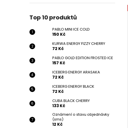
Top 10 produktů
PABLO MINI ICE COLD
150 Kč
KURWA ENERGY FIZZY CHERRY
72 Kč
PABLO GOLD EDITION FROSTED ICE
157 Kč
ICEBERG ENERGY ARASAKA
72 Kč
ICEBERG ENERGY BLACK
72 Kč
CUBA BLACK CHERRY
133 Kč
Oznámení o stavu objednávky
(sms)
12 Kč