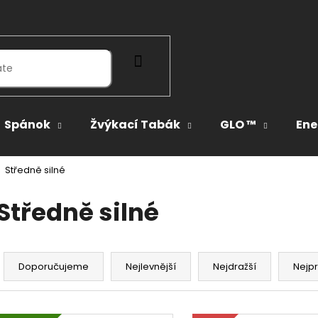
HLEDAT
Spánok
Žvýkací Tabák
GLO ™
Ene
Středně silné
Středně silné
Ř
a
Doporučujeme
Nejlevnější
Nejdražší
Nejp
z
e
V