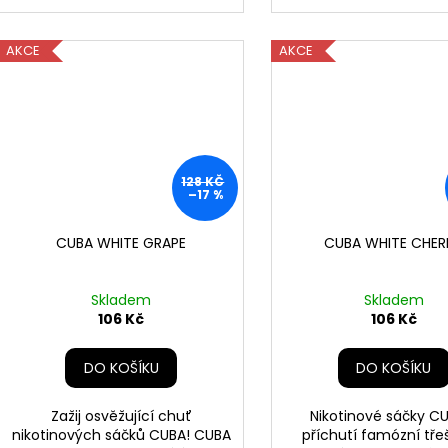
AKCE
AKCE
128 KČ
–17 %
CUBA WHITE GRAPE
CUBA WHITE CHER
Skladem
Skladem
106 Kč
106 Kč
DO KOŠÍKU
DO KOŠÍKU
Zažij osvěžující chuť
Nikotinové sáčky C
nikotinových sáčků CUBA! CUBA
příchutí famózní tře