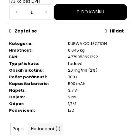
č
173 Kč bez DPH
u
Měrná
DO KOŠÍKU
j
cena:
e
m
Zeptat se
Hlídat
e
Kategorie
:
KURWA COLLECTION
Hmotnost
:
0.045 kg
PABLO
MINI
EAN
:
4779053621222
ICE
Typ příchute
:
Ledová
COLD
Obsah nikotinu
:
20 mg/ml (2%)
150
Počet potáhnutí
:
700+
Kč
Kapacita baterie
:
500 mAh
Napětí
:
3,7 V
Objem
:
2 ml
Odpor
:
1,7 Ω
Podsvícení
:
LED
Popis
Hodnocení (1)