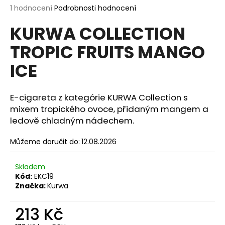
Průměrné
1 hodnocení
Podrobnosti hodnocení
a
hodnocení
j
KURWA COLLECTION
produktu
í
je
TROPIC FRUITS MANGO
5,0
t
z
?
ICE
5
hvězdiček.
E-cigareta z kategórie KURWA Collection s
mixem tropického ovoce, přidaným mangem a
HLEDAT
ledově chladným nádechem.
Můžeme doručit do:
12.08.2026
D
Skladem
o
Kód:
EKC19
p
Značka:
Kurwa
o
r
213 Kč
u