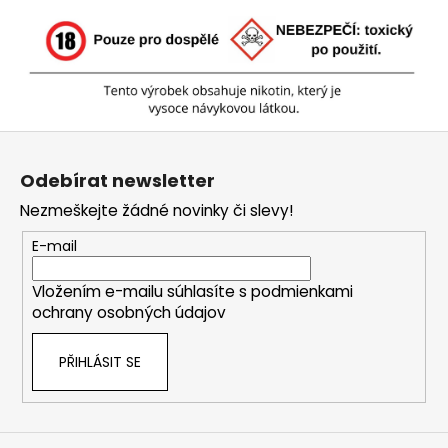
Z
á
Odebírat newsletter
p
Nezmeškejte žádné novinky či slevy!
a
t
E-mail
í
Vložením e-mailu súhlasíte s
podmienkami
ochrany osobných údajov
PŘIHLÁSIT SE