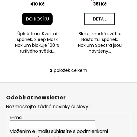
č
u
410 Kč
361 Kč
u
k
j
t
DO KOŠÍKU
DETAIL
e
ů
m
e
Úplná tma. Kvalitní
Blokuj modré světlo.
spánek. Sleep Mask
Nastartuj spánek.
Noxium blokuje 100 %
Noxium Spectra jsou
rušivého světla...
navrženy...
PABLO
GOLD
EDITION
WHITE
2
položek celkem
MINT
O
v
158
Z
Kč
l
á
á
Odebírat newsletter
d
p
a
Nezmeškejte žádné novinky či slevy!
a
c
t
E-mail
í
í
p
Vložením e-mailu súhlasíte s
podmienkami
r