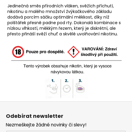
Jedinečná směs přírodních vláken, svěžích příchutí,
nikotinu a malého množství žvýkačkového základu
dodává porcím sáčku optimální měkkost, díky níž
polštářek přesně padne pod rty. Dokonalá kombinace s
nízkou vlhkostí, měkkým řezem, který je diskrétní, ale
přesto přináší svěží chuť a skvělé uvolňování nikotinu.
Z
á
Odebírat newsletter
p
Nezmeškejte žádné novinky či slevy!
a