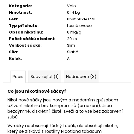
č
u
Kategorie
:
Velo
j
Hmotnost
:
0.14 kg
e
EAN
:
8595682141773
m
Typ příchute
:
Lesné ovoce
e
Obsah nikotinu
:
6 mg/g
Počet sáčků v balení
:
20 ks
Velikost sáčků
:
Slim
KURWA
Sila
:
Slabé
ENERGY
Kolok
:
A
FIZZY
CHERRY
72
Popis
Související (1)
Hodnocení (3)
Kč
Původně:
133
Co jsou nikotinové sáčky?
Kč
Nikotinové sáčky jsou novým a moderním způsobem
užívání nikotinu bez kompromisů (omezení). Jsou
bezdýmné, diskrétní, čisté, svěží a to vše bez zabarvení
zubů.
Výrobky neobsahují žádný tabák, ale obsahují nikotin,
který se získává z rostliny Nicotiana tabacum.