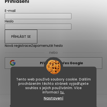
Přihlášení
E-mail
Heslo
PŘIHLÁSIT SE
Nová registrace
Zapomenuté heslo
nebo
Přihlásit se přes Google
Tento web používá soubory cookie. Dalším
Nicolips.sk
Nicolips.cz
procházením těchto stránek vyjadřujete
souhlas s jejich používáním. Více
informací
tu.
Nastavení
Vytvořil Shoptet
Copyright 2026
NicoLips
. Všechna práva vyhrazena.