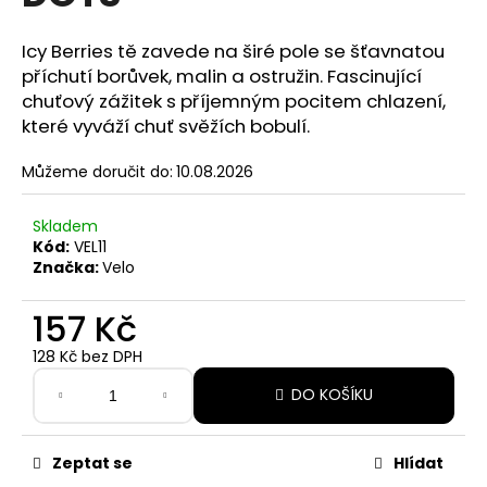
z
a
5
hvězdiček.
Icy Berries tě zavede na širé pole se šťavnatou
j
příchutí borůvek, malin a ostružin. Fascinující
í
chuťový zážitek s příjemným pocitem chlazení,
t
které vyváží chuť svěžích bobulí.
?
Můžeme doručit do:
10.08.2026
Skladem
Kód:
VEL11
HLEDAT
Značka:
Velo
157 Kč
D
128 Kč bez DPH
o
Měrná
p
DO KOŠÍKU
cena:
o
r
u
Zeptat se
Hlídat