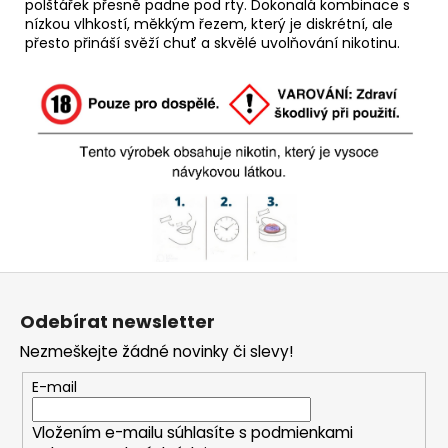
polštářek přesně padne pod rty. Dokonalá kombinace s
nízkou vlhkostí, měkkým řezem, který je diskrétní, ale
přesto přináší svěží chuť a skvělé uvolňování nikotinu.
Z
á
Odebírat newsletter
p
Nezmeškejte žádné novinky či slevy!
a
t
E-mail
í
Vložením e-mailu súhlasíte s
podmienkami