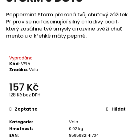
z
a
5
hvězdiček.
Peppermint Storm překoná tvůj chuťový zážitek.
j
Připrav se na fascinující silný chladivý pocit,
í
který zasáhne tvé smysly a rozvine svěží chuť
t
mentolu a křehké máty peprné.
?
Vyprodáno
Kód:
VEL5
Značka:
Velo
HLEDAT
157 Kč
128 Kč bez DPH
D
Měrná
o
cena:
Zeptat se
Hlídat
p
o
Kategorie
:
Velo
r
Hmotnost
:
0.02 kg
u
EAN
:
8595682141704