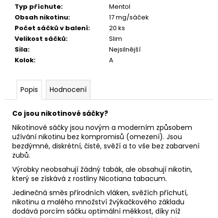
č
Typ příchute
:
Mentol
u
Obsah nikotinu
:
17 mg/sáček
j
Počet sáčků v balení
:
20 ks
e
Velikost sáčků
:
Slim
m
Sila
:
Nejsilnější
e
Kolok
:
A
KURWA
Popis
Hodnocení
ENERGY
FIZZY
CHERRY
Co jsou nikotinové sáčky?
72
Nikotinové sáčky jsou novým a moderním způsobem
Kč
Původně:
užívání nikotinu bez kompromisů (omezení). Jsou
133
bezdýmné, diskrétní, čisté, svěží a to vše bez zabarvení
Kč
zubů.
Výrobky neobsahují žádný tabák, ale obsahují nikotin,
který se získává z rostliny Nicotiana tabacum.
Jedinečná směs přírodních vláken, svěžích příchutí,
nikotinu a malého množství žvýkačkového základu
dodává porcím sáčku optimální měkkost, díky níž