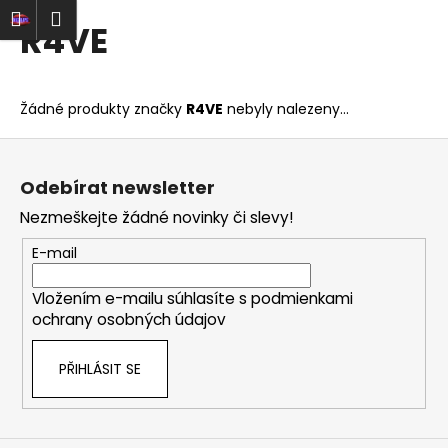
K
Přejít
t
Nákupní
Menu
řihlášení
R4VE
na
o
obsah
Zpět
Zpět
košík
š
í
C
Žádné produkty značky
R4VE
nebyly nalezeny...
k
o
Z
p
á
o
Odebírat newsletter
p
t
Nezmeškejte žádné novinky či slevy!
a
ř
t
E-mail
e
í
b
Vložením e-mailu súhlasíte s
podmienkami
u
ochrany osobných údajov
j
e
PŘIHLÁSIT SE
t
e
n