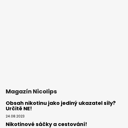
a
j
í
t
?
HLEDAT
D
Magazín Nicolips
o
p
Obsah nikotinu jako jediný ukazatel síly?
Určitě NE!
o
r
24.08.2023
u
Nikotinové sáčky a cestování!