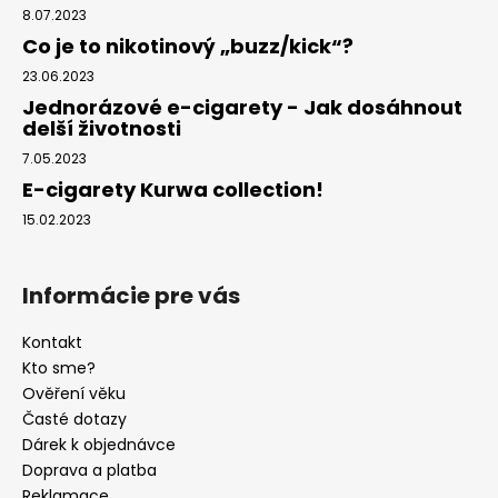
č
8.07.2023
u
Co je to nikotinový „buzz/kick“?
j
e
23.06.2023
m
Jednorázové e-cigarety - Jak dosáhnout
e
delší životnosti
7.05.2023
CUBA
E-cigarety Kurwa collection!
WHITE
15.02.2023
WATERMELON
107
Kč
Informácie pre vás
Původně:
128
Kč
Kontakt
Kto sme?
Ověření věku
Časté dotazy
Dárek k objednávce
Doprava a platba
Reklamace