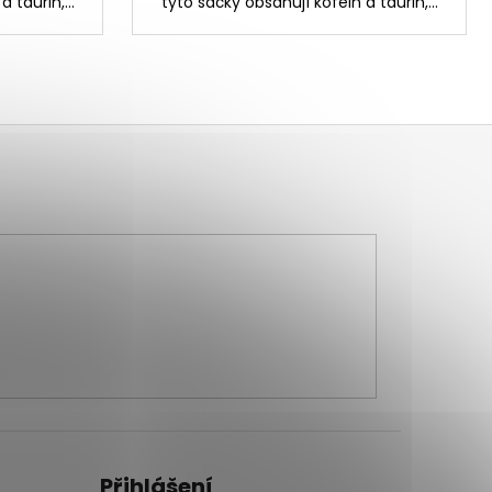
 taurin,...
tyto sáčky obsahují kofein a taurin,...
Přihlášení