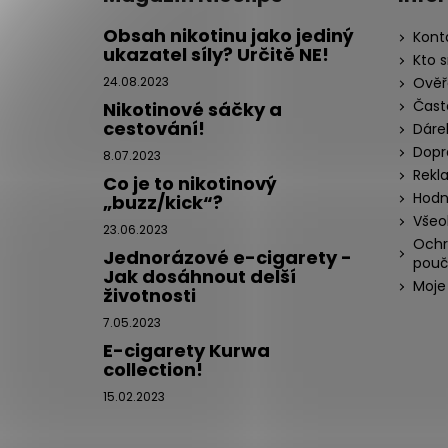
Obsah nikotinu jako jediný
Kont
ukazatel síly? Určitě NE!
Kto 
24.08.2023
Ověř
Čast
Nikotinové sáčky a
cestování!
Dáre
Dopr
8.07.2023
Rekl
Co je to nikotinový
Hodn
„buzz/kick“?
Všeo
23.06.2023
Ochr
Jednorázové e-cigarety -
pouč
Jak dosáhnout delší
Moje
životnosti
7.05.2023
E-cigarety Kurwa
collection!
15.02.2023