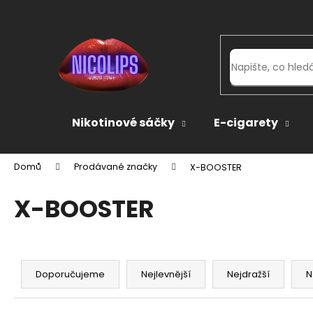
K
Přejít
na
o
obsah
Zpět
Zpět
š
do
do
í
k
obchodu
obchodu
Nikotinové sáčky
E-cigarety
Domů
Prodávané značky
X-BOOSTER
X-BOOSTER
Ř
a
Doporučujeme
Nejlevnější
Nejdražší
N
z
e