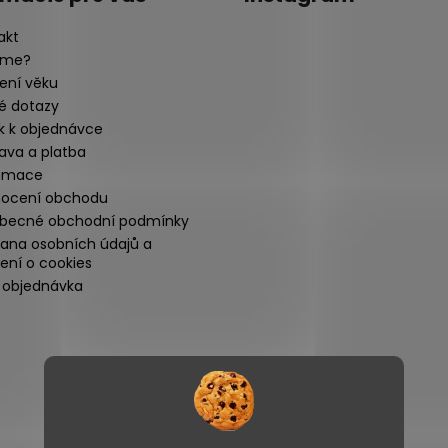
s
u
akt
sme?
ení věku
é dotazy
k k objednávce
ava a platba
amace
ocení obchodu
becné obchodní podmínky
ana osobních údajů a
ení o cookies
 objednávka