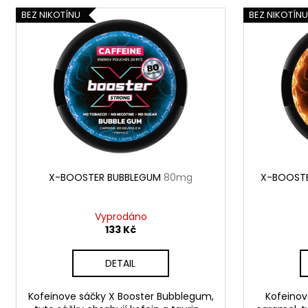
V
n
BEZ NIKOTÍNU
BEZ NIKOTÍN
ý
í
p
p
i
r
s
o
p
d
r
u
o
k
d
t
u
ů
X-BOOSTER BUBBLEGUM
80mg
X-BOOSTE
k
t
ů
Vyprodáno
133 Kč
DETAIL
Kofeinove sáčky X Booster Bubblegum,
Kofeinov