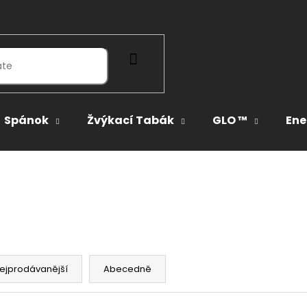
HLEDAT
Spánok
Žvýkací Tabák
GLO ™
Ene
ejprodávanější
Abecedně