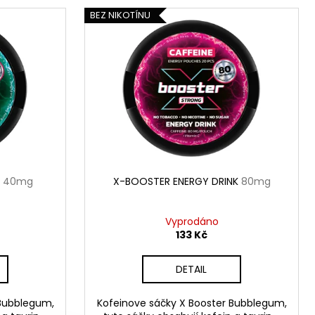
BEZ NIKOTÍNU
T
40mg
X-BOOSTER ENERGY DRINK
80mg
Vyprodáno
133 Kč
DETAIL
 Bubblegum,
Kofeinove sáčky X Booster Bubblegum,