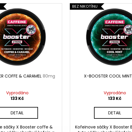
U
BEZ NIKOTÍNU
R COFFE & CARAMEL
80mg
X-BOOSTER COOL MIN
Vyprodáno
Vyprodáno
133 Kč
133 Kč
DETAIL
DETAIL
e sáčky X Booster coffe &
Kofeinove sáčky X Booster