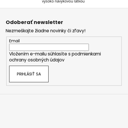
Z
á
Odoberať newsletter
p
Nezmeškajte žiadne novinky či zľavy!
ä
t
Email
i
Vložením e-mailu súhlasíte s
podmienkami
e
ochrany osobných údajov
PRIHLÁSIŤ SA