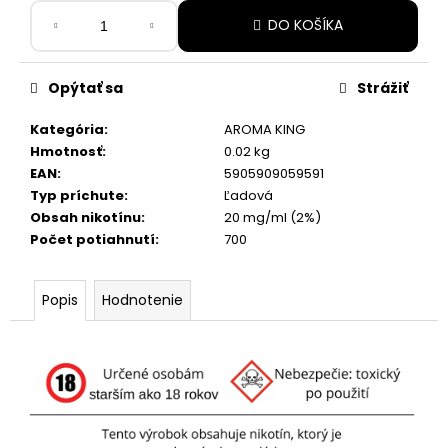
č
Jednotková
a
DO KOŠÍKA
cena:
m
e
Opýtať sa
Strážiť
PABLO
Kategória
:
AROMA KING
MINI
Hmotnosť
:
0.02 kg
ICE
EAN
:
5905909059591
COLD
Typ príchute
:
Ľadová
6,20
Obsah nikotínu
:
20 mg/ml (2%)
€
Počet potiahnutí
:
700
Popis
Hodnotenie