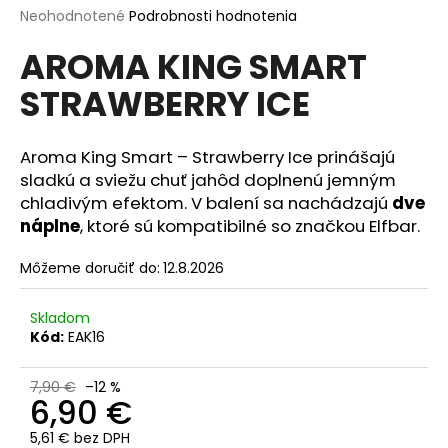
Priemerné
Neohodnotené
Podrobnosti hodnotenia
á
hodnotenie
j
AROMA KING SMART
produktu
s
je
STRAWBERRY ICE
0,0
ť
z
?
5
hviezdičiek.
Aroma King Smart – Strawberry Ice prinášajú
sladkú a sviežu chuť jahôd doplnenú jemným
chladivým efektom. V balení sa nachádzajú
dve
náplne
, ktoré sú kompatibilné so značkou Elfbar.
HĽADAŤ
Môžeme doručiť do:
12.8.2026
O
Skladom
d
Kód:
EAK16
p
o
7,90 €
–12 %
6,90 €
r
ú
5,61 € bez DPH