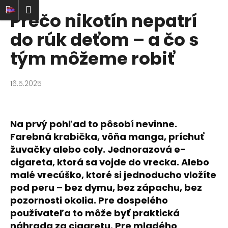
K
Prejsť
ať
Nákupný
Menu
rihlásenie
Prečo nikotín nepatrí
na
o
obsah
Späť
Späť
košík
š
do rúk deťom – a čo s
í
tým môžeme robiť
Č
k
o
p
16.5.2025
o
t
r
Na prvý pohľad to pôsobí nevinne.
e
Farebná krabička, vôňa manga, príchuť
b
žuvačky alebo coly. Jednorazová e-
u
cigareta, ktorá sa vojde do vrecka. Alebo
j
malé vrecúško, ktoré si jednoducho vložíte
e
pod peru – bez dymu, bez zápachu, bez
t
pozornosti okolia. Pre dospelého
e
používateľa to môže byť praktická
náhrada za cigaretu. Pre mladého
n