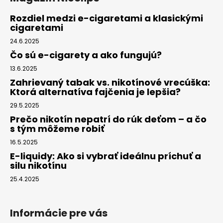
Rozdiel medzi e-cigaretami a klasickými
cigaretami
24.6.2025
Čo sú e-cigarety a ako fungujú?
13.6.2025
Zahrievaný tabak vs. nikotínové vrecúška:
Ktorá alternatíva fajčenia je lepšia?
29.5.2025
Prečo nikotín nepatrí do rúk deťom – a čo
s tým môžeme robiť
16.5.2025
E-liquidy: Ako si vybrať ideálnu príchuť a
silu nikotínu
25.4.2025
Informácie pre vás