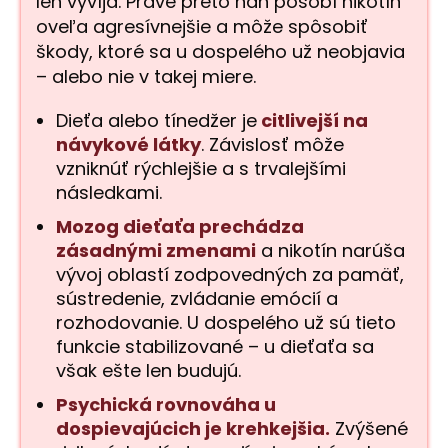
len vyvíja. Práve preto naň pôsobí nikotín
oveľa agresívnejšie a môže spôsobiť
škody, ktoré sa u dospelého už neobjavia
– alebo nie v takej miere.
Dieťa alebo tínedžer je
citlivejší na
návykové látky
. Závislosť môže
vzniknúť rýchlejšie a s trvalejšími
následkami.
Mozog dieťaťa prechádza
zásadnými zmenami
a nikotín narúša
vývoj oblastí zodpovedných za pamäť,
sústredenie, zvládanie emócií a
rozhodovanie. U dospelého už sú tieto
funkcie stabilizované – u dieťaťa sa
však ešte len budujú.
Psychická rovnováha u
dospievajúcich je krehkejšia.
Zvýšené