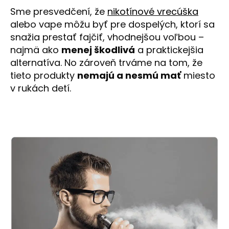
Sme presvedčení, že
nikotínové vrecúška
alebo vape môžu byť pre dospelých, ktorí sa
snažia prestať fajčiť, vhodnejšou voľbou –
najmä ako
menej škodlivá
a praktickejšia
alternatíva. No zároveň trváme na tom, že
tieto produkty
nemajú a nesmú mať
miesto
v rukách detí.