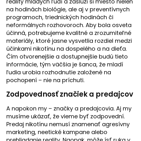
reality mladých ľudí a zaslúži si miesto nielen
na hodinách biológie, ale aj v preventívnych
programoch, triednických hodinách či
neformálnych rozhovoroch. Aby bola osveta
účinná, potrebujeme kvalitné a zrozumiteľné
materiály, ktoré jasne vysvetlia rozdiel medzi
účinkami nikotínu na dospelého a na dieťa.
Čím otvorenejšie a dostupnejšie budú tieto
informácie, tým väčšia je šanca, že mladí
ľudia urobia rozhodnutie založené na
pochopení – nie na príchuti.
Zodpovednosť značiek a predajcov
A napokon my – značky a predajcovia. Aj my
musíme ukázať, že vieme byť zodpovední.
Predaj nikotínu nemusí znamenať agresívny
marketing, neetické kampane alebo
prehliadanie reality. Naopak, môže ísť ruka v