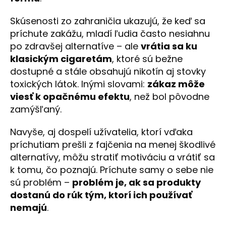
Skúsenosti zo zahraničia ukazujú, že keď sa
príchute zakážu, mladí ľudia často nesiahnu
po zdravšej alternatíve – ale
vrátia sa ku
klasickým cigaretám
, ktoré sú bežne
dostupné a stále obsahujú nikotín aj stovky
toxických látok. Inými slovami:
zákaz môže
viesť k opačnému efektu
, než bol pôvodne
zamýšľaný.
Navyše, aj dospelí užívatelia, ktorí vďaka
príchutiam prešli z fajčenia na menej škodlivé
alternatívy, môžu stratiť motiváciu a vrátiť sa
k tomu, čo poznajú. Príchute samy o sebe nie
sú problém –
problém je, ak sa produkty
dostanú do rúk tým, ktorí ich používať
nemajú
.