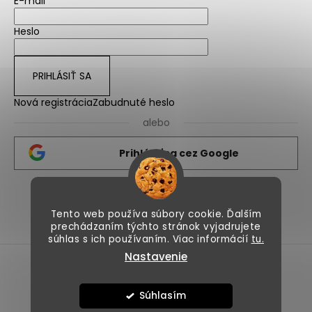
E-mail
Heslo
PRIHLÁSIŤ SA
Nová registrácia
Zabudnuté heslo
alebo
Prihlásiť sa cez Google
Nicolips.sk
Nicolips.cz
Tento web používa súbory cookie. Ďalším
prechádzaním týchto stránok vyjadrujete
súhlas s ich používaním. Viac informácií
tu.
Nastavenie
Vytvoril Shoptet
Copyright 2026
NicoLips
. Všetky práva vyhradené.
Súhlasím