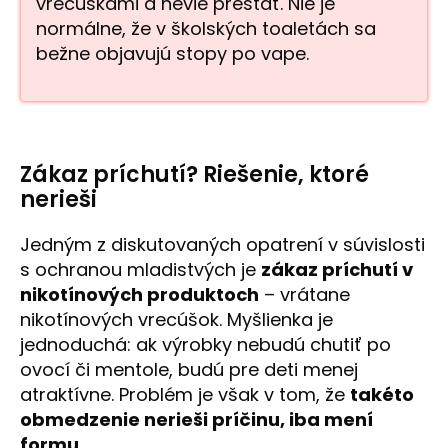
vrecúškami a nevie prestať. Nie je
normálne, že v školských toaletách sa
bežne objavujú stopy po vape.
Zákaz príchutí? Riešenie, ktoré
nerieši
Jedným z diskutovaných opatrení v súvislosti
s ochranou mladistvých je
zákaz príchutí v
nikotínových produktoch
– vrátane
nikotínových vrecúšok. Myšlienka je
jednoduchá: ak výrobky nebudú chutiť po
ovocí či mentole, budú pre deti menej
atraktívne. Problém je však v tom, že
takéto
obmedzenie nerieši príčinu, iba mení
formu
.