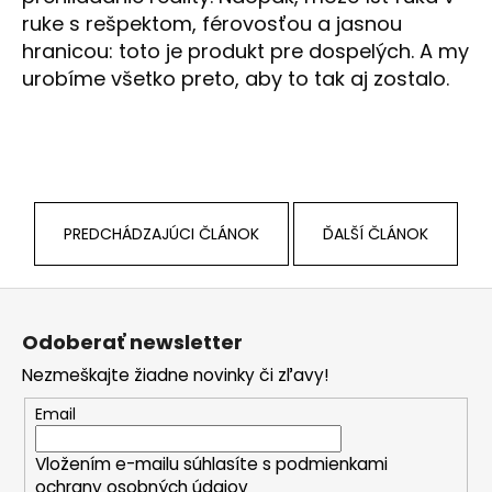
ruke s rešpektom, férovosťou a jasnou
hranicou: toto je produkt pre dospelých. A my
urobíme všetko preto, aby to tak aj zostalo.
PREDCHÁDZAJÚCI ČLÁNOK
ĎALŠÍ ČLÁNOK
Z
á
Odoberať newsletter
p
Nezmeškajte žiadne novinky či zľavy!
ä
t
Email
i
Vložením e-mailu súhlasíte s
podmienkami
e
ochrany osobných údajov