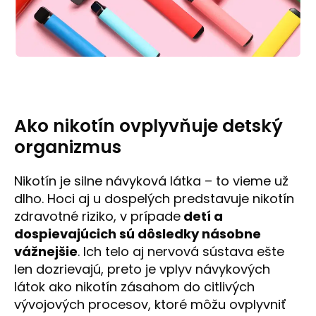
Ako nikotín ovplyvňuje detský
organizmus
Nikotín je silne návyková látka – to vieme už
dlho. Hoci aj u dospelých predstavuje nikotín
zdravotné riziko, v prípade
detí a
dospievajúcic
h sú dôsledky násobne
vážnejšie
. Ich telo aj nervová sústava ešte
len dozrievajú, preto je vplyv návykových
látok ako nikotín zásahom do citlivých
vývojových procesov, ktoré môžu ovplyvniť