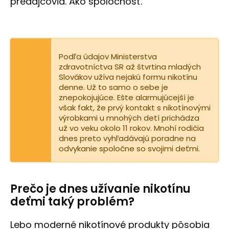
č
predajcovia. Ako spoločnosť.
a
m
e
Podľa údajov Ministerstva
ICEBERG
zdravotníctva SR až štvrtina mladých
ENERGY
Slovákov užíva nejakú formu nikotínu
BLACK
denne. Už to samo o sebe je
2,99
znepokojujúce. Ešte alarmujúcejší je
€
však fakt, že prvý kontakt s nikotínovými
Pôvodne:
výrobkami u mnohých detí prichádza
5,30
už vo veku okolo 11 rokov. Mnohí rodičia
€
dnes preto vyhľadávajú poradne na
odvykanie spoločne so svojimi deťmi.
Prečo je dnes užívanie nikotínu
deťmi taký problém?
Lebo moderné
nikotínové
produkty pôsobia