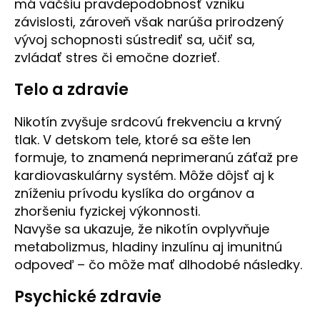
má väčšiu pravdepodobnosť vzniku
závislosti, zároveň však narúša prirodzený
vývoj schopnosti sústrediť sa, učiť sa,
zvládať stres či emočne dozrieť.
Telo a zdravie
Nikotín zvyšuje srdcovú frekvenciu a krvný
tlak. V detskom tele, ktoré sa ešte len
formuje, to znamená neprimeranú záťaž pre
kardiovaskulárny systém. Môže dôjsť aj k
zníženiu prívodu kyslíka do orgánov a
zhoršeniu fyzickej výkonnosti.
Navyše sa ukazuje, že nikotín ovplyvňuje
metabolizmus, hladiny inzulínu aj imunitnú
odpoveď – čo môže mať dlhodobé následky.
Psychické zdravie