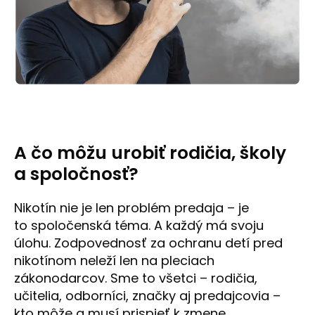
A čo môžu urobiť rodičia, školy
a spoločnosť?
Nikotín nie je len problém predaja – je
to spoločenská téma. A každý má svoju
úlohu. Zodpovednosť za ochranu detí pred
nikotínom neleží len na pleciach
zákonodarcov. Sme to všetci – rodičia,
učitelia, odborníci, značky aj predajcovia –
kto môže a musí prispieť k zmene.