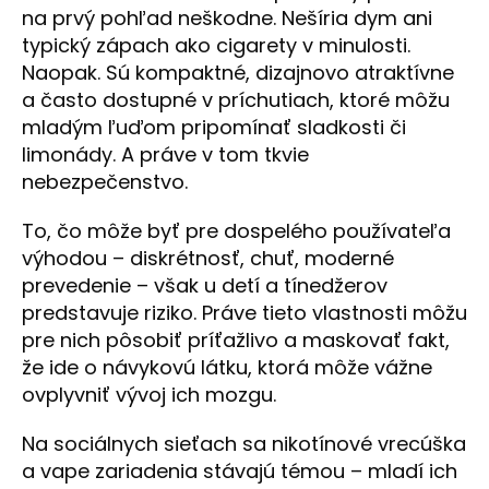
na prvý pohľad neškodne. Nešíria dym ani
typický zápach ako cigarety v minulosti.
Naopak. Sú kompaktné, dizajnovo atraktívne
a často dostupné v príchutiach, ktoré môžu
mladým ľuďom pripomínať sladkosti či
limonády. A práve v tom tkvie
nebezpečenstvo.
To, čo môže byť pre dospelého používateľa
výhodou – diskrétnosť, chuť, moderné
prevedenie – však u detí a tínedžerov
predstavuje riziko. Práve tieto vlastnosti môžu
pre nich pôsobiť príťažlivo a maskovať fakt,
že ide o návykovú látku, ktorá môže vážne
ovplyvniť vývoj ich mozgu.
Na sociálnych sieťach sa nikotínové vrecúška
a vape zariadenia stávajú témou – mladí ich