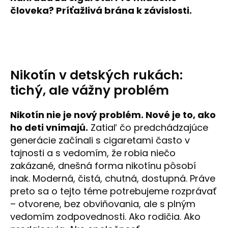
človeka? Príťažlivá brána k závislosti.
á
j
s
ť
?
Nikotín v detských rukách:
tichý, ale vážny problém
Nikotín nie je nový problém. Nové je to, ako
HĽADAŤ
ho deti vnímajú.
Zatiaľ čo predchádzajúce
generácie začínali s cigaretami často v
tajnosti a s vedomím, že robia niečo
O
zakázané, dnešná forma nikotínu pôsobí
d
inak. Moderná, čistá, chutná, dostupná. Práve
p
preto sa o tejto téme potrebujeme rozprávať
o
– otvorene, bez obviňovania, ale s plným
r
ú
vedomím zodpovednosti. Ako rodičia. Ako