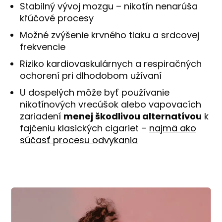
Stabilný vývoj mozgu – nikotín nenarúša
kľúčové procesy
Možné zvýšenie krvného tlaku a srdcovej
frekvencie
Riziko kardiovaskulárnych a respiračných
ochorení pri dlhodobom užívaní
U dospelých môže byť používanie
nikotínových vrecúšok alebo vapovacích
zariadení
menej škodlivou alternatívou
k
fajčeniu klasických cigariet –
najmä ako
súčasť procesu odvykania