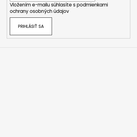
e
Vložením e-mailu súhlasíte s
podmienkami
e
p
ochrany osobných údajov
r
v
PRIHLÁSIŤ SA
k
y
v
ý
p
i
s
u