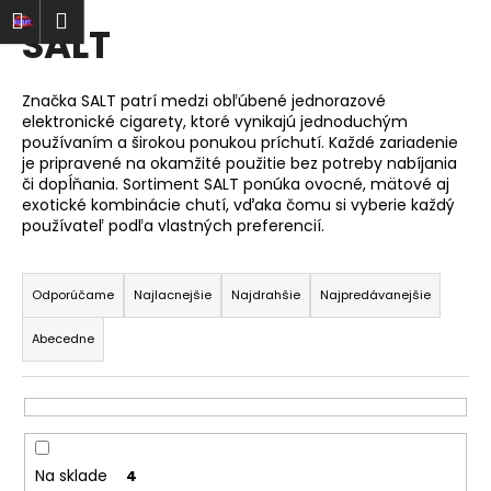
K
Prejsť
ať
Nákupný
Menu
rihlásenie
SALT
na
o
obsah
Späť
Späť
košík
š
í
Značka SALT patrí medzi obľúbené jednorazové
Č
k
elektronické cigarety, ktoré vynikajú jednoduchým
o
používaním a širokou ponukou príchutí. Každé zariadenie
je pripravené na okamžité použitie bez potreby nabíjania
p
či dopĺňania. Sortiment SALT ponúka ovocné, mätové aj
o
exotické kombinácie chutí, vďaka čomu si vyberie každý
používateľ podľa vlastných preferencií.
t
r
R
e
a
Odporúčame
Najlacnejšie
Najdrahšie
Najpredávanejšie
b
d
Abecedne
u
e
j
n
e
i
t
e
e
p
Na sklade
4
n