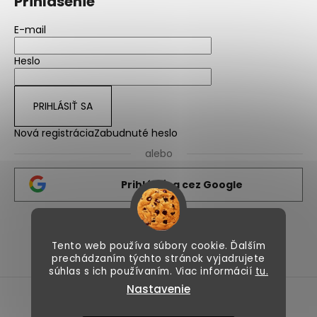
Prihlásenie
E-mail
Heslo
PRIHLÁSIŤ SA
Nová registrácia
Zabudnuté heslo
alebo
Prihlásiť sa cez Google
Nicolips.sk
Nicolips.cz
Tento web používa súbory cookie. Ďalším
prechádzaním týchto stránok vyjadrujete
súhlas s ich používaním. Viac informácií
tu.
Nastavenie
Vytvoril Shoptet
Copyright 2026
NicoLips
. Všetky práva vyhradené.