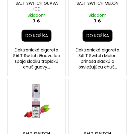
č
o
SALT SWITCH GUAVA
SALT SWITCH MELON
a
ICE
d
m
Skladom
Skladom
u
e
7 €
7 €
k
t
DO KOŠÍKA
DO KOŠÍKA
CUBA
o
BLACK
BLUEBERRY
v
Elektronická cigareta
Elektronická cigareta
5,49
SALT Switch Guava Ice
SALT Switch Melon
€
spája sladkú tropickú
prináša sladkú a
Pôvodne:
chuť guavy...
osviežujúcu chuť...
5,99
€
SALT SWITCH
SALT SWITCH