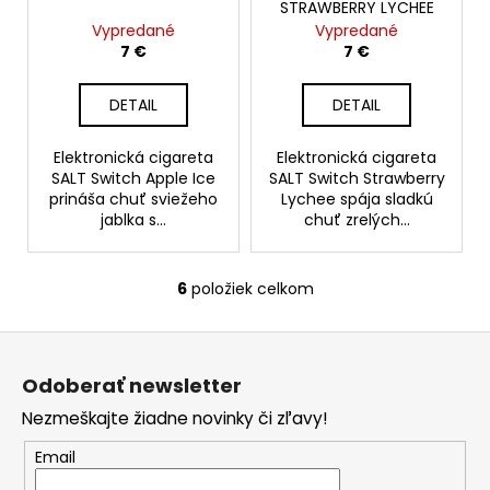
STRAWBERRY LYCHEE
Vypredané
Vypredané
7 €
7 €
DETAIL
DETAIL
Elektronická cigareta
Elektronická cigareta
SALT Switch Apple Ice
SALT Switch Strawberry
prináša chuť sviežeho
Lychee spája sladkú
jablka s...
chuť zrelých...
6
položiek celkom
O
v
Z
l
á
á
Odoberať newsletter
d
p
a
Nezmeškajte žiadne novinky či zľavy!
ä
c
t
Email
i
i