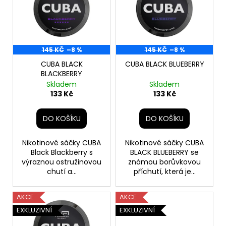
p
č
u
i
j
s
e
p
m
r
145 KČ
–8 %
145 KČ
–8 %
e
o
CUBA BLACK
CUBA BLACK BLUEBERRY
BLACKBERRY
d
Skladem
Skladem
GARANT
u
EXTREME
133 Kč
133 Kč
FREEZE
k
143
t
DO KOŠÍKU
DO KOŠÍKU
Kč
ů
Nikotinové sáčky CUBA
Nikotinové sáčky CUBA
Black Blackberry s
BLACK BLUEBERRY se
výraznou ostružinovou
známou borůvkovou
chutí a...
příchutí, která je...
AKCE
AKCE
EXKLUZIVNÍ
EXKLUZIVNÍ