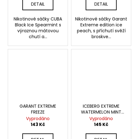
DETAIL
DETAIL
Nikotinové sáčky CUBA
Nikotinové sáčky Garant
Black Ice Spearmint s
Extreme edition ice
výraznou mátovou
peach, s příchutí svěží
chutí a...
broskve...
GARANT EXTREME
ICEBERG EXTREME
FREEZE
WATERMELON MINT
GUM
Vyprodáno
Vyprodáno
143 Kč
145 Kč