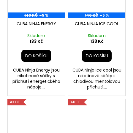
140 KČ
–5 %
140 KČ
–5 %
CUBA NINJA ENERGY
CUBA NINJA ICE COOL
Skladem
Skladem
133 Kč
133 Kč
DO KOŠÍKU
DO KOŠÍKU
CUBA Ninja Energy jsou
CUBA Ninja Ice cool jsou
nikotinové sáčky s
nikotinové sáčky s
příchutí energetického
chladivou mentolovou
nápoje....
příchutí....
AKCE
AKCE