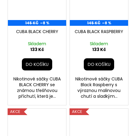
145 KČ
–8 %
145 KČ
–8 %
CUBA BLACK CHERRY
CUBA BLACK RASPBERRY
Skladem
Skladem
133 Kč
133 Kč
DO KOŠÍKU
DO KOŠÍKU
Nikotinové sáčky CUBA
Nikotinové sáčky CUBA
BLACK CHERRY se
Black Raspberry s
známou třešňovou
výraznou malinovou
příchutí, která je...
chutí a sladkým...
AKCE
AKCE