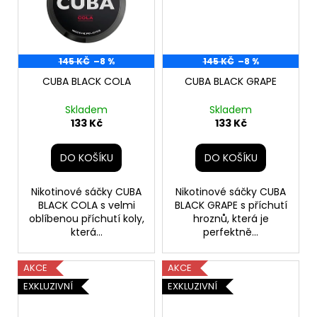
145 KČ
–8 %
145 KČ
–8 %
CUBA BLACK COLA
CUBA BLACK GRAPE
Skladem
Skladem
133 Kč
133 Kč
DO KOŠÍKU
DO KOŠÍKU
Nikotinové sáčky CUBA
Nikotinové sáčky CUBA
BLACK COLA s velmi
BLACK GRAPE s příchutí
oblíbenou příchutí koly,
hroznů, která je
která...
perfektně...
AKCE
AKCE
EXKLUZIVNÍ
EXKLUZIVNÍ