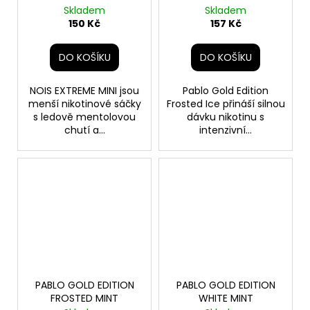
Skladem
Skladem
150 Kč
157 Kč
DO KOŠÍKU
DO KOŠÍKU
NOIS EXTREME MINI jsou
Pablo Gold Edition
menší nikotinové sáčky
Frosted Ice přináší silnou
s ledově mentolovou
dávku nikotinu s
chutí a...
intenzivní...
PABLO GOLD EDITION
PABLO GOLD EDITION
FROSTED MINT
WHITE MINT