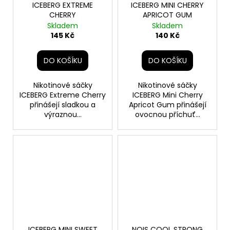
ICEBERG EXTREME
ICEBERG MINI CHERRY
CHERRY
APRICOT GUM
Skladem
Skladem
145 Kč
140 Kč
DO KOŠÍKU
DO KOŠÍKU
Nikotinové sáčky
Nikotinové sáčky
ICEBERG Extreme Cherry
ICEBERG Mini Cherry
přinášejí sladkou a
Apricot Gum přinášejí
výraznou...
ovocnou příchuť...
ICEBERG MINI SWEET
NOIS COOL STRONG