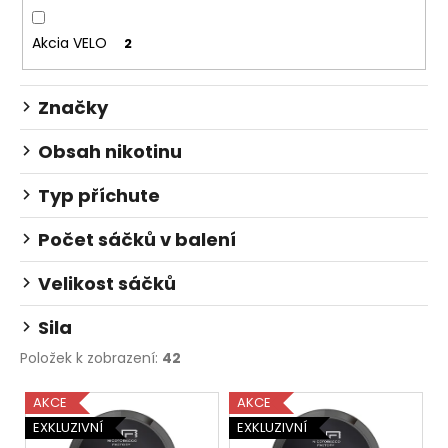
a
Akcia VELO
2
j
í
t
Značky
?
Obsah nikotinu
Typ příchute
HLEDAT
Počet sáčků v balení
Velikost sáčků
D
Sila
o
p
Položek k zobrazení:
42
o
V
r
AKCE
AKCE
ý
u
EXKLUZIVNÍ
EXKLUZIVNÍ