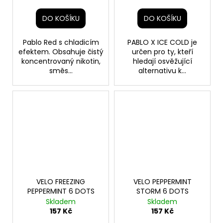
DO KOŠÍKU
DO KOŠÍKU
Pablo Red s chladicím
PABLO X ICE COLD je
efektem. Obsahuje čistý
určen pro ty, kteří
koncentrovaný nikotin,
hledají osvěžující
směs...
alternativu k...
VELO FREEZING
VELO PEPPERMINT
PEPPERMINT 6 DOTS
STORM 6 DOTS
Skladem
Skladem
157 Kč
157 Kč