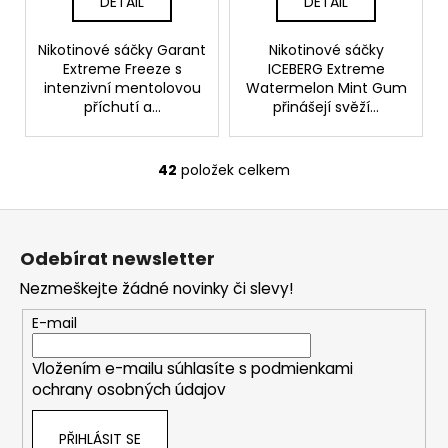
DETAIL
DETAIL
Nikotinové sáčky Garant
Nikotinové sáčky
Extreme Freeze s
ICEBERG Extreme
intenzivní mentolovou
Watermelon Mint Gum
příchutí a...
přinášejí svěží...
42
položek celkem
O
v
Z
l
á
á
Odebírat newsletter
d
p
a
Nezmeškejte žádné novinky či slevy!
a
c
t
E-mail
í
í
p
Vložením e-mailu súhlasíte s
podmienkami
r
ochrany osobných údajov
v
k
PŘIHLÁSIT SE
y