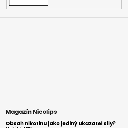
v
ý
p
i
s
u
Magazín Nicolips
Obsah nikotinu jako jediný ukazatel síly?