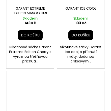
GARANT EXTREME
GARANT ICE COOL
EDITION MANGO LIME
Skladem
Skladem
143 Kč
133 Kč
DO KOŠÍKU
DO KOŠÍKU
Nikotinové sáčky Garant
Nikotinové sáčky Garant
Extreme Edition Cherry s
Ice cool, s příchutí
výraznou třešňovou
máty, dodanou
příchutí...
chladivým...