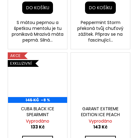
DO KOŠÍKU
DO KOŠÍKU
S mátou peprnou a
Peppermint Storm
špetkou mentolu je tu
překoná tvůj chuťový
pronikavá Mrazivá máta
zážitek. Připrav se na
peprná. Silná...
fascinující...
AKCE
EXKLUZIVNÍ
145 KČ
–8 %
CUBA BLACK ICE
GARANT EXTREME
SPEARMINT
EDITION ICE PEACH
Vyprodáno
Vyprodáno
133 Kč
143 Kč