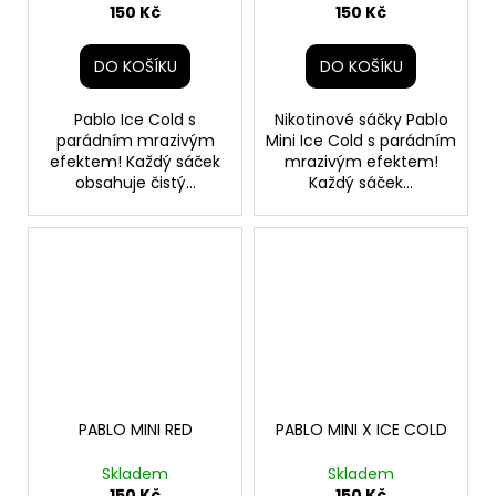
150 Kč
150 Kč
DO KOŠÍKU
DO KOŠÍKU
Pablo Ice Cold s
Nikotinové sáčky Pablo
parádním mrazivým
Mini Ice Cold s parádním
efektem! Každý sáček
mrazivým efektem!
obsahuje čistý...
Každý sáček...
PABLO MINI RED
PABLO MINI X ICE COLD
Skladem
Skladem
150 Kč
150 Kč