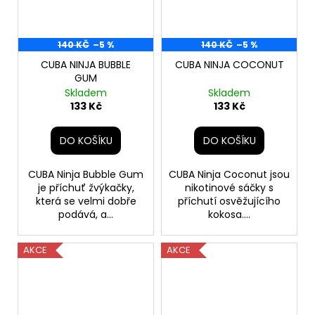
140 KČ
–5 %
140 KČ
–5 %
CUBA NINJA BUBBLE
CUBA NINJA COCONUT
GUM
Skladem
Skladem
133 Kč
133 Kč
DO KOŠÍKU
DO KOŠÍKU
CUBA Ninja Bubble Gum
CUBA Ninja Coconut jsou
je příchuť žvýkačky,
nikotinové sáčky s
která se velmi dobře
příchutí osvěžujícího
podává, a...
kokosa....
AKCE
AKCE