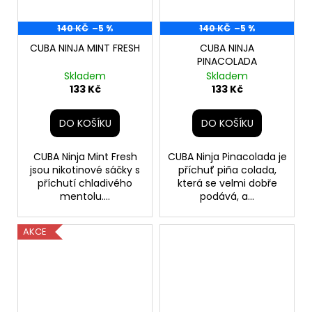
140 KČ
–5 %
140 KČ
–5 %
CUBA NINJA MINT FRESH
CUBA NINJA
PINACOLADA
Skladem
Skladem
133 Kč
133 Kč
DO KOŠÍKU
DO KOŠÍKU
CUBA Ninja Mint Fresh
CUBA Ninja Pinacolada je
jsou nikotinové sáčky s
příchuť piña colada,
příchutí chladivého
která se velmi dobře
mentolu....
podává, a...
AKCE