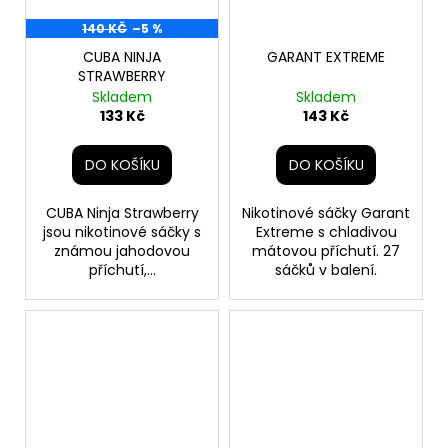
140 KČ
–5 %
CUBA NINJA
GARANT EXTREME
STRAWBERRY
Skladem
Skladem
133 Kč
143 Kč
DO KOŠÍKU
DO KOŠÍKU
CUBA Ninja Strawberry
Nikotinové sáčky Garant
jsou nikotinové sáčky s
Extreme s chladivou
známou jahodovou
mátovou příchutí. 27
příchutí,...
sáčků v balení.