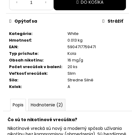
č
DO KOŠÍKA
cena:
a
m
e
Opýtať sa
Strážiť
Kategória
:
White
ICEBERG
Hmotnosť
:
0.013 kg
ENERGY
EAN
:
5904717759471
ARASAKA
Typ príchute
:
Kola
2,99
Obsah nikotínu
:
16 mg/g
€
Pôvodne:
Počet vrecúšok v balení
:
20 ks
5,30
Veľkosť vrecúšok
:
Slim
€
Sila
:
Stredne Silné
Kolok
:
A
Popis
Hodnotenie (2)
Čo sú to nikotínové vrecúška?
Nikotínové vrecká sú nový a moderný spôsob užívania
nikotínu bez kompromisov (obmedzenia). Sú bezdýmné,