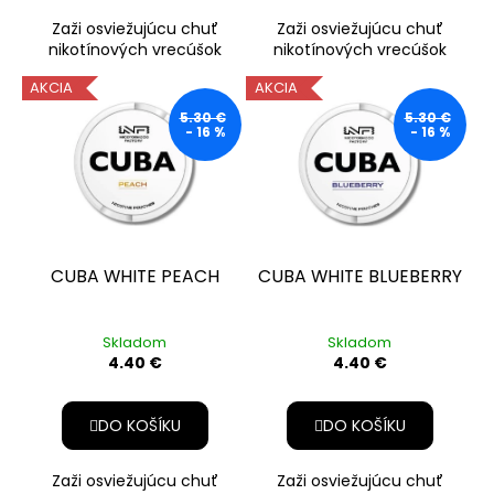
Zaži osviežujúcu chuť
Zaži osviežujúcu chuť
nikotínových vrecúšok
nikotínových vrecúšok
CUBA! Famózna príchuť
CUBA! Ponúka famóznu
AKCIA
AKCIA
lesných plodov spolu s
príchuť sladkej čiernej
nikotínovým
ríbezli s n
5.30 €
5.30 €
- 16 %
- 16 %
CUBA WHITE PEACH
CUBA WHITE BLUEBERRY
Skladom
Skladom
4.40 €
4.40 €
DO KOŠÍKU
DO KOŠÍKU
Zaži osviežujúcu chuť
Zaži osviežujúcu chuť