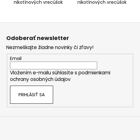
nikotínových vrecúšok
nikotínových vrecúšok
CUBA! Ponúka famóznu
CUBA! Famózna príchuť
príchuť sladkej broskyne
sladkej čučoriedky spolu s
spolu s ni
nikotín
Z
á
Odoberať newsletter
p
Nezmeškajte žiadne novinky či zľavy!
ä
t
Email
i
Vložením e-mailu súhlasíte s
podmienkami
e
ochrany osobných údajov
PRIHLÁSIŤ SA