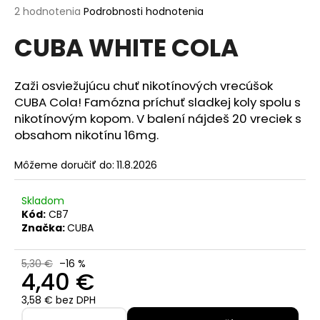
Priemerné
2 hodnotenia
Podrobnosti hodnotenia
á
hodnotenie
j
CUBA WHITE COLA
produktu
s
je
5,0
ť
z
Zaži osviežujúcu chuť nikotínových vrecúšok
?
5
CUBA Cola! Famózna príchuť sladkej koly spolu s
hviezdičiek.
nikotínovým kopom. V balení nájdeš 20 vreciek s
obsahom nikotínu 16mg.
Môžeme doručiť do:
11.8.2026
HĽADAŤ
Skladom
Kód:
CB7
O
Značka:
CUBA
d
p
5,30 €
–16 %
o
4,40 €
r
3,58 € bez DPH
ú
Jednotková