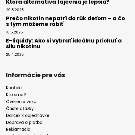
Ktorá alternatíva fajčenia je lepšia?
29.5.2025
Prečo nikotín nepatrí do rúk deťom – a čo
s tým môžeme robiť
16.5.2025
E-liquidy: Ako si vybrať ideálnu príchuť a
silu nikotínu
25.4.2025
Informácie pre vás
Kontakt
Kto sme?
Overenie veku
Časté otázky
Darček k objednávke
Doprava a platba
Reklamácia