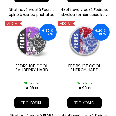
Nikotínové vrecká Fedrs s
Nikotínové vrecká Fedrs so
úplne úžasnou príchuťou
skvelou kombináciou koly
malín! Jemné a silné
a vanilky. Vrecká Fedrs sú
AKCIA
AKCIA
nikotínové vrecká s
jemné a veľmi príjemn
parádnou
6.20 €
6.20 €
- 19 %
- 19 %
FEDRS ICE COOL
FEDRS ICE COOL
EVILBERRY HARD
ENERGY HARD
Skladom
Skladom
4.99 €
4.99 €
DO KOŠÍKU
DO KOŠÍKU
Nikotínové vrecká FEDRS
Nikotínové vrecká Fedrs s