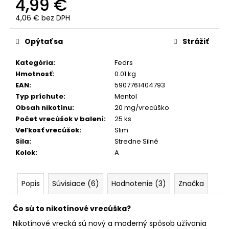
č
4,99 €
a
4,06 € bez DPH
m
Jednotková
e
cena:
Opýtať sa
Strážiť
Kategória
:
Fedrs
PABLO
SUPER
Hmotnosť
:
0.01 kg
MINI
EAN
:
5907761404793
RED
Typ príchute
:
Mentol
5,50
Obsah nikotínu
:
20 mg/vrecúško
€
Počet vrecúšok v balení
:
25 ks
Veľkosť vrecúšok
:
Slim
Sila
:
Stredne Silné
Kolok
:
A
Popis
Súvisiace (6)
Hodnotenie (3)
Značka
Čo sú to nikotínové vrecúška?
Nikotínové vrecká sú nový a moderný spôsob užívania