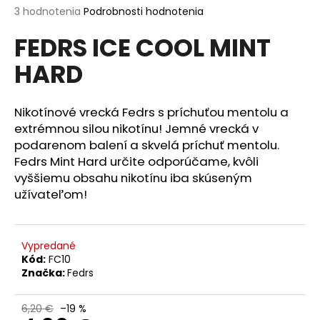
Priemerné
3 hodnotenia
Podrobnosti hodnotenia
á
hodnotenie
j
FEDRS ICE COOL MINT
produktu
s
je
HARD
5,0
ť
z
?
5
hviezdičiek.
Nikotínové vrecká Fedrs s príchuťou mentolu a
extrémnou silou nikotínu! Jemné vrecká v
podarenom balení a skvelá príchuť mentolu.
Fedrs Mint Hard určite odporúčame, kvôli
HĽADAŤ
vyššiemu obsahu nikotínu iba skúseným
užívateľom!
O
d
Vypredané
p
Kód:
FC10
o
Značka:
Fedrs
r
ú
6,20 €
–19 %