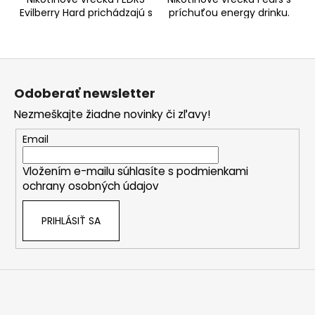
Evilberry Hard prichádzajú s
príchuťou energy drinku.
príchuťou čerstvých
Vrecká Fedrs sú jemné a
čučoriedok. Príchuť nie je
veľmi príjemné. Príchuť j
Z
á
Odoberať newsletter
p
Nezmeškajte žiadne novinky či zľavy!
ä
t
Email
i
Vložením e-mailu súhlasíte s
podmienkami
e
ochrany osobných údajov
PRIHLÁSIŤ SA