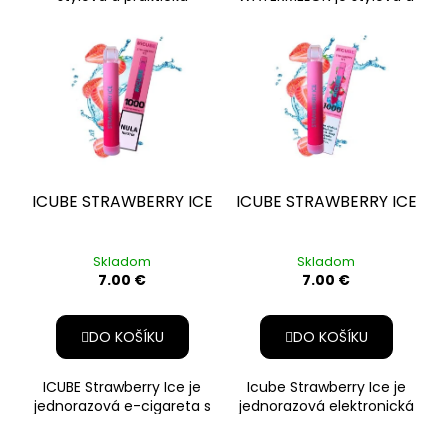
jednorazová e-cigareta,
praktická jednorazová e-
BEZ NIKOTÍNU
ktorá prináša plnú a
cigareta, ktorá prináša
sladkastú ch
exotickú ko
ICUBE STRAWBERRY ICE
ICUBE STRAWBERRY ICE
Skladom
Skladom
7.00 €
7.00 €
DO KOŠÍKU
DO KOŠÍKU
ICUBE Strawberry Ice je
Icube Strawberry Ice je
jednorazová e-cigareta s
jednorazová elektronická
príchuťou sladkej jahody
cigareta, ktorá spája
doplnenou o svieži ľadov
sladkú chuť zrelých jahôd s