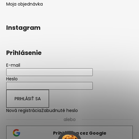
Moja objednávka
Instagram
Prihlásenie
E-mail
Heslo
PRIHLÁSIŤ SA
Nová registrácia
Zabudnuté heslo
alebo
Prihlásiť sa cez Google