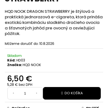
z
á
5
hviezdičiek.
HQD NOOK DRAGON STRAWBERRY je štýlová a
j
praktická jednorazová e-cigareta, ktorá prináša
s
exotickú kombináciu sladkého dračieho ovocia
ť
a šťavnatých jahôd pre ovocný a osviežujúci
?
pôžitok.
Môžeme doručiť do:
10.8.2026
Skladom
HĽADAŤ
Kód:
HD03
Značka:
HQD NOOK
O
6,50 €
d
5,28 € bez DPH
p
Jednotková
o
DO KOŠÍKA
cena:
r
ú