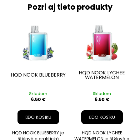
Pozri aj tieto produkty
HQD NOOK LYCHEE
HQD NOOK BLUEBERRY
WATERMELON
Skladom
Skladom
6.50 €
6.50 €
DO KOŠÍKU
DO KOŠÍKU
HQD NOOK BLUEBERRY je
HQD NOOK LYCHEE
štýlová a praktická
WATERMELON je štýlová a