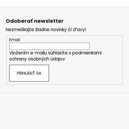
o
Z
á
Odoberať newsletter
p
Nezmeškajte žiadne novinky či zľavy!
ä
t
Email
i
Vložením e-mailu súhlasíte s
podmienkami
e
ochrany osobných údajov
PRIHLÁSIŤ SA