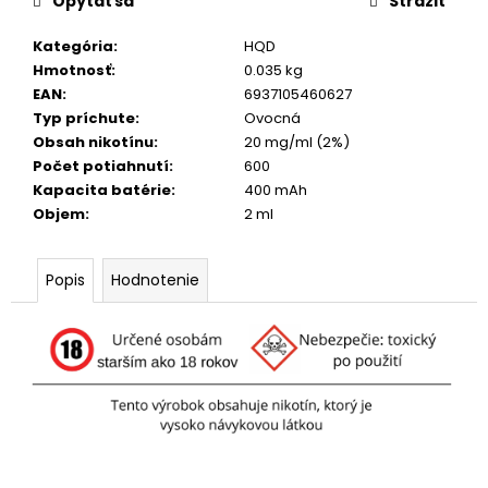
č
Opýtať sa
Strážiť
a
m
Kategória
:
HQD
e
Hmotnosť
:
0.035 kg
EAN
:
6937105460627
Typ príchute
:
Ovocná
ICEBERG
Obsah nikotínu
:
20 mg/ml (2%)
ENERGY
Počet potiahnutí
:
600
EMERALD
Kapacita batérie
:
400 mAh
2,99
Objem
:
2 ml
€
Pôvodne:
5,30
€
Popis
Hodnotenie