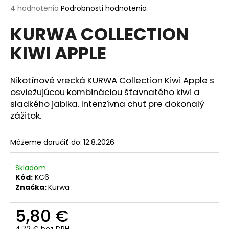
Priemerné
4 hodnotenia
Podrobnosti hodnotenia
á
hodnotenie
j
KURWA COLLECTION
produktu
s
je
KIWI APPLE
4,3
ť
z
?
5
hviezdičiek.
Nikotínové vrecká KURWA Collection Kiwi Apple s
osviežujúcou kombináciou šťavnatého kiwi a
sladkého jablka. Intenzívna chuť pre dokonalý
zážitok.
HĽADAŤ
Môžeme doručiť do:
12.8.2026
O
Skladom
d
Kód:
KC6
p
Značka:
Kurwa
o
r
5,80 €
ú
4,72 € bez DPH