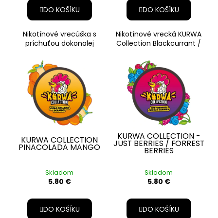
DO KOŠÍKU
DO KOŠÍKU
Nikotínové vrecúška s
Nikotínové vrecká KURWA
príchuťou dokonalej
Collection Blackcurrant /
príchuti maliny a sladké
Purple Grape ponúka
jahody a so stredným
kombináciu šťavnatých,
obsahom niko
ovocnýc
KURWA COLLECTION -
KURWA COLLECTION
JUST BERRIES / FORREST
PINACOLADA MANGO
BERRIES
Skladom
Skladom
5.80 €
5.80 €
DO KOŠÍKU
DO KOŠÍKU