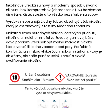
Nikotínové vrecká sú nový a moderný spôsob užívania
nikotínu bez kompromisov (obmedzenia). Sú bezdýmné,
diskrétne, čisté, svieže a to všetko bez sfarbenia zubov.
Výrobky neobsahujú žiadny tabak, obsahujú však nikotín,
ktorý je extrahovaný z rastliny Nicotiana tabacum.
Unikátna zmes prírodných vlákien, čerstvých príchutí,
nikotínu a malého množstva žuvacej gumovej bázy
dáva porciám vrecúšok optimálnu mäkkosť, vďaka
ktorej vankúšik ladne zapadne pod pery. Perfektná
kombinácia s nízkou vlhkosťou, mäkkým strihom, ktorý je
diskrétny, ale stále prináša sviežu chuť a skvelé
uvoľňovanie nikotínu.