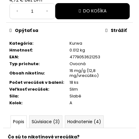
č
Jednotková
a
DO KOŠÍKA
cena:
m
e
Opýtať sa
Strážiť
PABLO
Kategória
:
Kurwa
MINI
ICE
Hmotnosť
:
0.012 kg
COLD
EAN
:
4779053621253
6,20
Typ príchute
:
Ovocná
€
16 mg/g (12,8
Obsah nikotínu
:
mg/vrecúško)
Počet vrecúšok v balení
:
18 ks
Veľkosť vrecúšok
:
Slim
Sila
:
Slabé
Kolok
:
A
Popis
Súvisiace (3)
Hodnotenie (4)
Čo sú to nikotínové vrecúška?