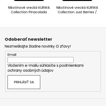
Nikotínové vrecká KURWA
Nikotínové vrecká KURWA
Collection Pinacolada
Collection Just Berries /
Mango sú ako sladký
Forrest Berries so sviežou
mangový džús, ktorý je
kombináciou chutí lesné
skvele os
Z
á
Odoberať newsletter
p
Nezmeškajte žiadne novinky či zľavy!
ä
t
Email
i
Vložením e-mailu súhlasíte s
podmienkami
e
ochrany osobných údajov
PRIHLÁSIŤ SA