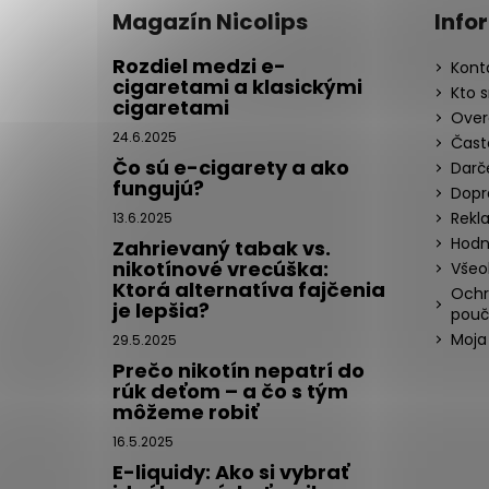
Magazín Nicolips
Info
Rozdiel medzi e-
Kont
cigaretami a klasickými
Kto 
cigaretami
Over
24.6.2025
Čast
Čo sú e-cigarety a ako
Darč
fungujú?
Dopr
Rekl
13.6.2025
Hodn
Zahrievaný tabak vs.
nikotínové vrecúška:
Všeo
Ktorá alternatíva fajčenia
Ochr
je lepšia?
pouč
Moja
29.5.2025
Prečo nikotín nepatrí do
rúk deťom – a čo s tým
môžeme robiť
16.5.2025
E-liquidy: Ako si vybrať