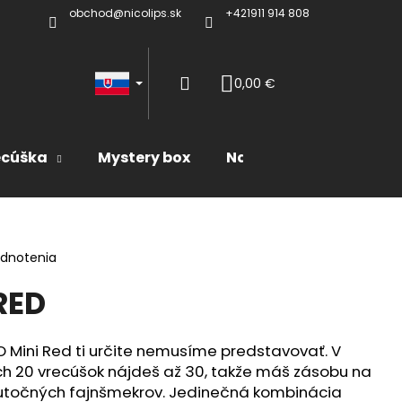
obchod@nicolips.sk
+421911 914 808
Prihlásenie
0,00 €
Nákupný
ecúška
Mystery box
Naše produkty
košík
odnotenia
RED
O Mini Red ti určite nemusíme predstavovať. V
ch 20 vrecúšok nájdeš až 30, takže máš zásobu na
kutočných fajnšmekrov. Jedinečná kombinácia