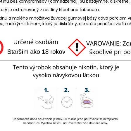
tínu bez kompromisov (obmedzenia). Sú bezdýmné, diskrétne, či
torý je extrahovaný z rastliny Nicotiana tabacum.
ikotínu a malého množstva žuvacej gumovej bázy dáva porciám v
, mäkkým strihom, ktorý je diskrétny, ale stále prináša sviežu c