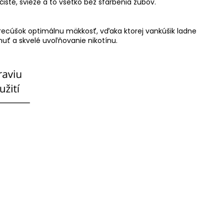
sté, svieže a to všetko bez sfarbenia zubov.
recúšok optimálnu mäkkosť, vďaka ktorej vankúšik ladne
huť a skvelé uvoľňovanie nikotínu.