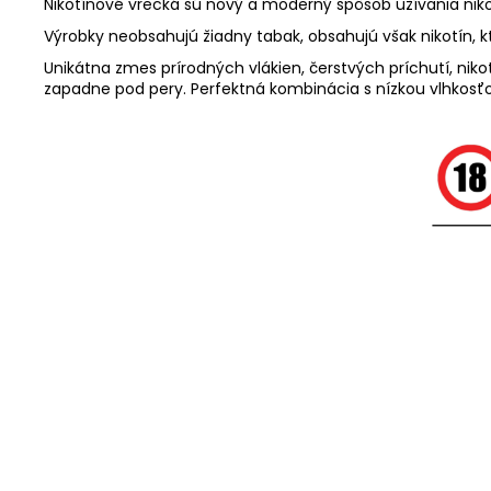
Nikotínové vrecká sú nový a moderný spôsob užívania niko
Výrobky neobsahujú žiadny tabak, obsahujú však nikotín, k
Unikátna zmes prírodných vlákien, čerstvých príchutí, n
zapadne pod pery. Perfektná kombinácia s nízkou vlhkosťou