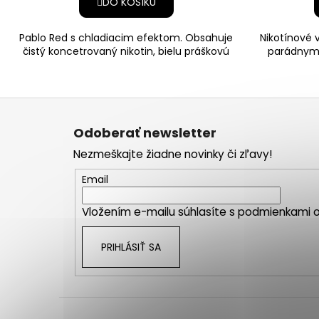
DO KOŠÍKU
Pablo Red s chladiacim efektom. Obsahuje
Nikotínové v
čistý koncetrovaný nikotin, bielu práškovú
parádnym
zmes a výťažok z
vrec
Z
á
Odoberať newsletter
p
Nezmeškajte žiadne novinky či zľavy!
ä
t
Email
i
Vložením e-mailu súhlasíte s
podmienkami o
e
PRIHLÁSIŤ SA