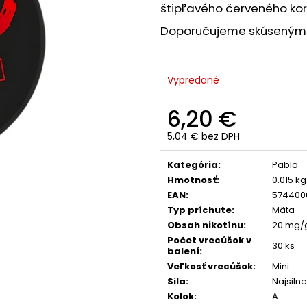
štipľavého červeného ko
Doporučujeme skúseným 
Vypredané
6,20 €
5,04 € bez DPH
Jednotková
cena:
Kategória
:
Pablo
Hmotnosť
:
0.015 kg
EAN
:
574400
Typ príchute
:
Mäta
Obsah nikotínu
:
20 mg/
Počet vrecúšok v
30 ks
balení
:
Veľkosť vrecúšok
:
Mini
Sila
:
Najsilne
Kolok
:
A