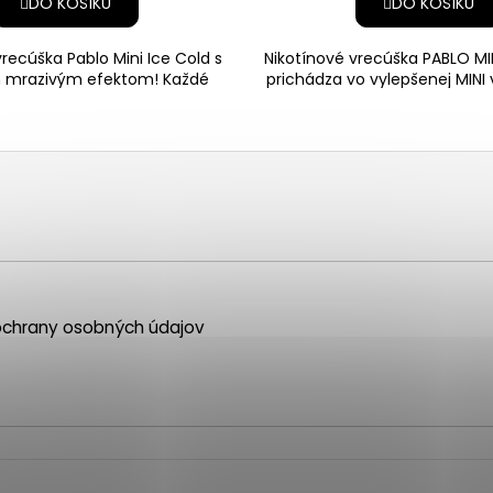
DO KOŠÍKU
DO KOŠÍKU
recúška Pablo Mini Ice Cold s
Nikotínové vrecúška PABLO MI
 mrazivým efektom! Každé
prichádza vo vylepšenej MINI ve
ko obsahuje čistý kon
ponúka až 30
chrany osobných údajov