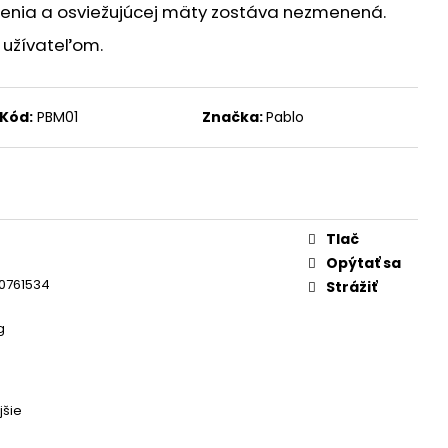
renia a osviežujúcej mäty zostáva nezmenená.
užívateľom.
Kód:
PBM01
Značka:
Pablo
Tlač
Opýtať sa
0761534
Strážiť
g
jšie