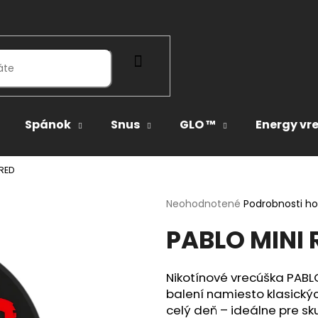
HĽADAŤ
Spánok
Snus
GLO ™
Energy vr
 RED
Priemerné
Neohodnotené
Podrobnosti h
hodnotenie
PABLO MINI 
produktu
je
0,0
z
Nikotínové vrecúška PABL
5
balení namiesto klasický
hviezdičiek.
celý deň – ideálne pre s