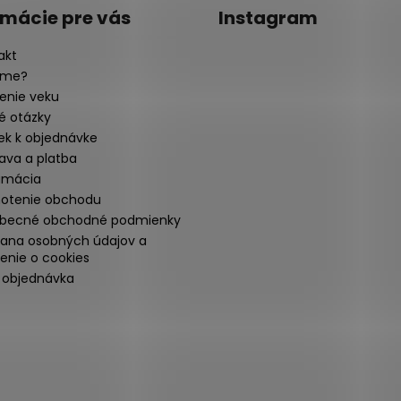
rmácie pre vás
Instagram
akt
sme?
enie veku
é otázky
ek k objednávke
ava a platba
amácia
otenie obchodu
becné obchodné podmienky
ana osobných údajov a
enie o cookies
 objednávka