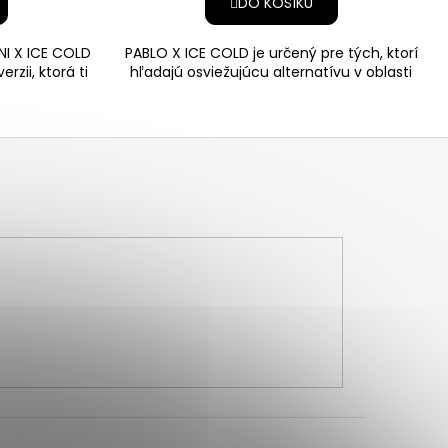
DO KOŠÍKU
NI X ICE COLD
PABLO X ICE COLD je určený pre tých, ktorí
rzii, ktorá ti
hľadajú osviežujúcu alternatívu v oblasti
nikotínových vr