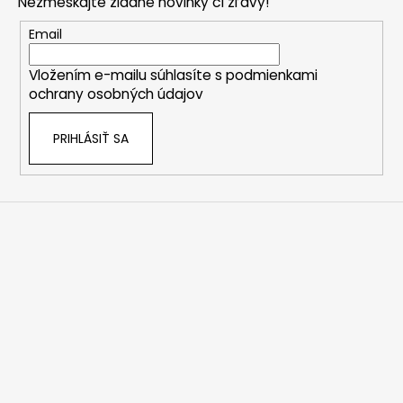
Nezmeškajte žiadne novinky či zľavy!
ä
t
Email
i
Vložením e-mailu súhlasíte s
podmienkami
e
ochrany osobných údajov
PRIHLÁSIŤ SA