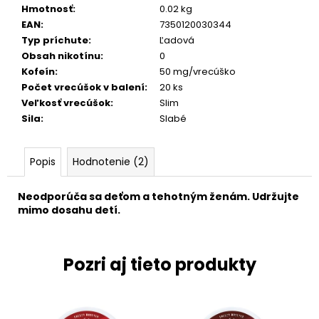
Hmotnosť
:
0.02 kg
EAN
:
7350120030344
Typ príchute
:
Ľadová
Obsah nikotínu
:
0
Kofeín
:
50 mg/vrecúško
Počet vrecúšok v balení
:
20 ks
Veľkosť vrecúšok
:
Slim
Sila
:
Slabé
Popis
Hodnotenie (2)
Neodporúča sa deťom a tehotným ženám. Udržujte
mimo dosahu detí.
Pozri aj tieto produkty
BEZ NIKOTÍNU
BEZ NIKOTÍNU