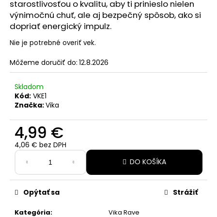
č
starostlivosťou o kvalitu, aby ti prinieslo nielen
a
výnimočnú chuť, ale aj bezpečný spôsob, ako si
m
dopriať energický impulz.
e
Nie je potrebné overiť vek.
CUBA
Môžeme doručiť do:
12.8.2026
WHITE
COLA
Skladom
4,40
Kód:
VKE1
€
Značka:
Vika
Pôvodne:
5,30
€
4,99 €
4,06 € bez DPH
Jednotková
DO KOŠÍKA
cena:
Opýtať sa
Strážiť
Kategória
:
Vika Rave