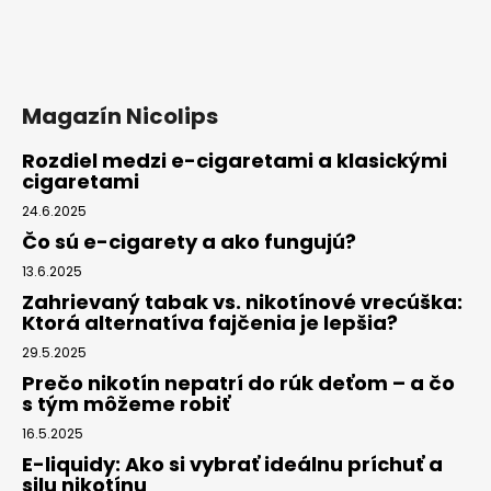
Magazín Nicolips
Rozdiel medzi e-cigaretami a klasickými
cigaretami
24.6.2025
Čo sú e-cigarety a ako fungujú?
13.6.2025
Zahrievaný tabak vs. nikotínové vrecúška:
Ktorá alternatíva fajčenia je lepšia?
29.5.2025
Prečo nikotín nepatrí do rúk deťom – a čo
s tým môžeme robiť
16.5.2025
E-liquidy: Ako si vybrať ideálnu príchuť a
silu nikotínu