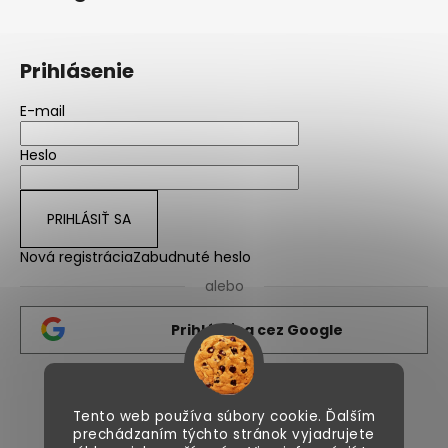
Prihlásenie
E-mail
Heslo
PRIHLÁSIŤ SA
Nová registrácia
Zabudnuté heslo
alebo
Prihlásiť sa cez Google
Nicolips.sk
Nicolips.cz
Tento web používa súbory cookie. Ďalším
prechádzaním týchto stránok vyjadrujete