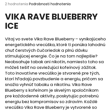
Priemerné
2 hodnotenia
Podrobnosti hodnotenia
á
hodnotenie
j
VIKA RAVE BLUEBERRY
produktu
s
je
ICE
5,0
ť
z
?
5
hviezdičiek.
Vitaj vo svete Vika Rave Blueberry – vynikajúceho
energetického vrecúška, ktoré ti ponúka lahodnú
chuť čerstvých čučoriedok a plnú dávku
stimulujúcej energie. Čo je na tom najlepšie?
HĽADAŤ
Neobsahuje tabak ani nikotín, namiesto toho sa
môžeš tešiť na osviežujúci kofeínový zážitok.
Toto inovatívne vrecúško je stvorené pre tých,
O
ktorí hľadajú povzbudenie a energiu, pričom sa
d
snažia vyhnúť tabaku a nikotínu. Vika Rave
p
Blueberry s kofeínom je skvelým spoločníkom
o
pre každodenné aktivity, poskytujúc potrebnú
r
energiu bez kompromisov so zdravím. Každé
ú
vrecúško Vika Rave Blueberry je vytvorené so