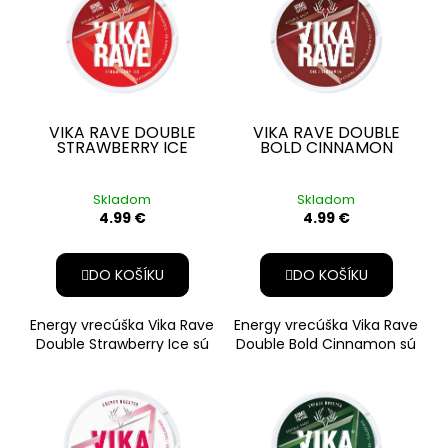
VIKA RAVE DOUBLE
VIKA RAVE DOUBLE
STRAWBERRY ICE
BOLD CINNAMON
Skladom
Skladom
4.99 €
4.99 €
DO KOŠÍKU
DO KOŠÍKU
Energy vrecúška Vika Rave
Energy vrecúška Vika Rave
Double Strawberry Ice sú
Double Bold Cinnamon sú
beznikotínový a
beznikotínový a
BEZ NIKOTÍNU
BEZ NIKOTÍNU
beztabakový produkt v
beztabakový produkt vo
forme slim