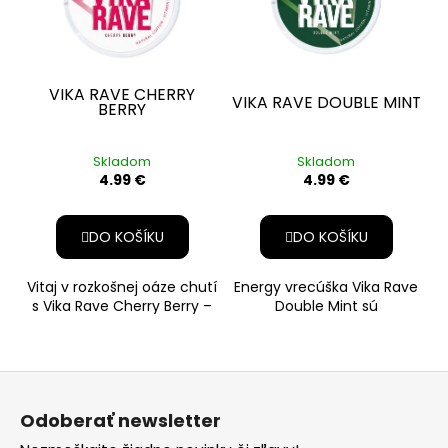
VIKA RAVE CHERRY
VIKA RAVE DOUBLE MINT
BERRY
Skladom
Skladom
4.99 €
4.99 €
DO KOŠÍKU
DO KOŠÍKU
Vitaj v rozkošnej oáze chutí
Energy vrecúška Vika Rave
s Vika Rave Cherry Berry –
Double Mint sú
skvelým energetickým
beznikotínový a
vrecúškom,
beztabakový produkt vo
forme s
Z
á
Odoberať newsletter
p