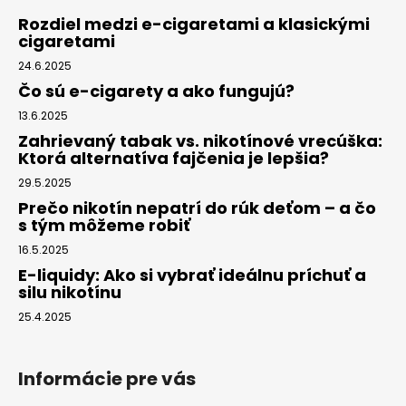
Rozdiel medzi e-cigaretami a klasickými
cigaretami
24.6.2025
Čo sú e-cigarety a ako fungujú?
13.6.2025
Zahrievaný tabak vs. nikotínové vrecúška:
Ktorá alternatíva fajčenia je lepšia?
29.5.2025
Prečo nikotín nepatrí do rúk deťom – a čo
s tým môžeme robiť
16.5.2025
E-liquidy: Ako si vybrať ideálnu príchuť a
silu nikotínu
25.4.2025
Informácie pre vás