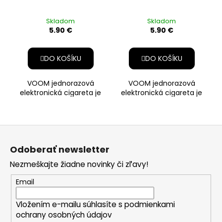
Skladom
Skladom
5.90 €
5.90 €
DO KOŠÍKU
DO KOŠÍKU
VOOM jednorazová
VOOM jednorazová
elektronická cigareta je
elektronická cigareta je
kompaktné a pohodlné
inovatívnym produktom,
riešenie pre vapovanie.
ktorý využíva špeciálnu
Mesh Coil tec
technológiu
Z
á
Odoberať newsletter
p
Nezmeškajte žiadne novinky či zľavy!
ä
t
Email
i
Vložením e-mailu súhlasíte s
podmienkami
e
ochrany osobných údajov