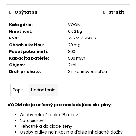
č
Jednotková
a
cena:
Opýtať sa
Strážiť
m
e
Kategória
:
VOOM
Hmotnosť
:
0.02 kg
ICEBERG
EAN
:
735745549216
ENERGY
Obsah nikotínu
:
20 mg
ARASAKA
Počet potiahnutí
:
800
2,99
Kapacita batérie
:
500 mAh
€
Objem
:
2 ml
Pôvodne:
5,30
Druh príchute
:
S nikotínovou soľou
€
Popis
Hodnotenie
VOOM nie je určený pre nasledujúce skupiny:
Osoby mladšie ako 18 rokov
Nefajčiarov
Tehotné a dojčiace ženy
Osoby citlivé na nikotín a ďalšie inhalačné zložky