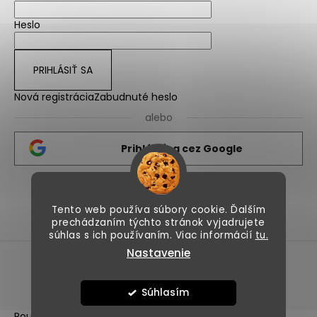
Heslo
PRIHLÁSIŤ SA
Nová registrácia
Zabudnuté heslo
alebo
Prihlásiť sa cez Google
Nicolips.sk
Nicolips.cz
Tento web používa súbory cookie. Ďalším
prechádzaním týchto stránok vyjadrujete
súhlas s ich používaním. Viac informácií
tu.
Nastavenie
Vytvoril Shoptet
Copyright 2026
NicoLips
. Všetky práva vyhradené.
Súhlasím
Používáme
ověření věku Adulto