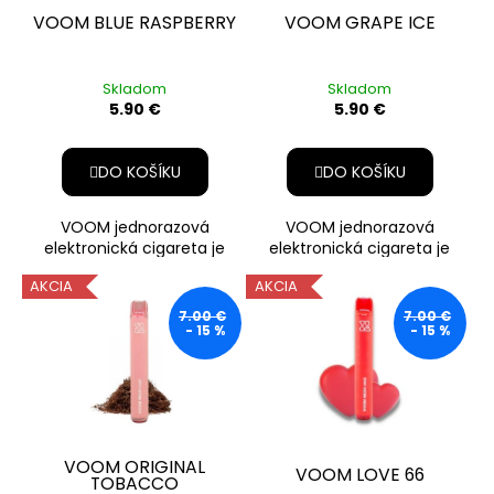
VOOM BLUE RASPBERRY
VOOM GRAPE ICE
Skladom
Skladom
5.90 €
5.90 €
DO KOŠÍKU
DO KOŠÍKU
VOOM jednorazová
VOOM jednorazová
elektronická cigareta je
elektronická cigareta je
určite zaujímavým
určite zaujímavým
AKCIA
AKCIA
produktom. Mesh Coil
produktom. Mesh Coil
technológia je znám
technológia je znám
7.00 €
7.00 €
- 15 %
- 15 %
VOOM ORIGINAL
VOOM LOVE 66
TOBACCO