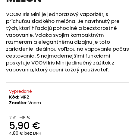
z
á
5
hviezdičiek.
VOOM Iris Mini je jednorazový vaporizér, s
j
príchuťou sladkého melóna. Je navrhnutý pre
s
tých, ktorí hľadajú pohodlné a bezstarostné
ť
vapovanie. Vďaka svojim kompaktným
?
rozmerom a elegantnému dizajnu je toto
zariadenie ideálnou voľbou na vapovanie počas
cestovania. S najmodernejšími funkciami
poskytuje VOOM Iris Mini jedinečný zážitok z
vapovania, ktorý ocení každý používateľ.
HĽADAŤ
Vypredané
O
Kód:
VIR2
d
Značka:
Voom
p
o
7 €
–15 %
r
5,90 €
ú
4,80 € bez DPH