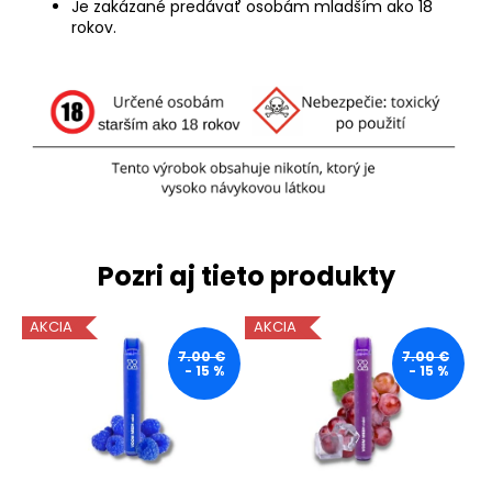
Je zakázané predávať osobám mladším ako 18
rokov.
Pozri aj tieto produkty
AKCIA
AKCIA
7.00 €
7.00 €
- 15 %
- 15 %