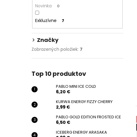
n
Novinka
0
e
l
Exkluzívne
7
Značky
Zobrazených položiek:
7
Top 10 produktov
PABLO MINI ICE COLD
6,20 €
KURWA ENERGY FIZZY CHERRY
2,99 €
PABLO GOLD EDITION FROSTED ICE
6,50 €
ICEBERG ENERGY ARASAKA