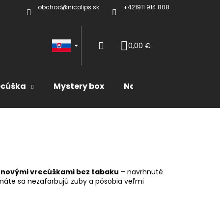
obchod@nicolips.sk
+421911 914 808
Prihlásenie
0,00 €
Nákupný
ecúška
Mystery box
Naše produkty
košík
tínovými vrecúškami bez tabaku
– navrhnuté
ormáte sa nezafarbujú zuby a pôsobia veľmi