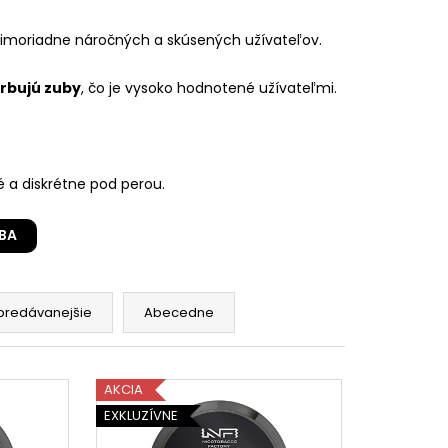
imoriadne náročných a skúsených užívateľov.
rbujú zuby
, čo je vysoko hodnotené užívateľmi.
)
é a diskrétne pod perou.
BA
predávanejšie
Abecedne
AKCIA
EXKLUZÍVNE