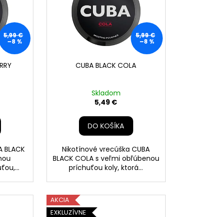
5,99 €
5,99 €
–8 %
–8 %
ERRY
CUBA BLACK COLA
Skladom
5,49 €
DO KOŠÍKA
A BLACK
Nikotínové vrecúška CUBA
mou
BLACK COLA s veľmi obľúbenou
ou,...
príchuťou koly, ktorá...
AKCIA
EXKLUZÍVNE