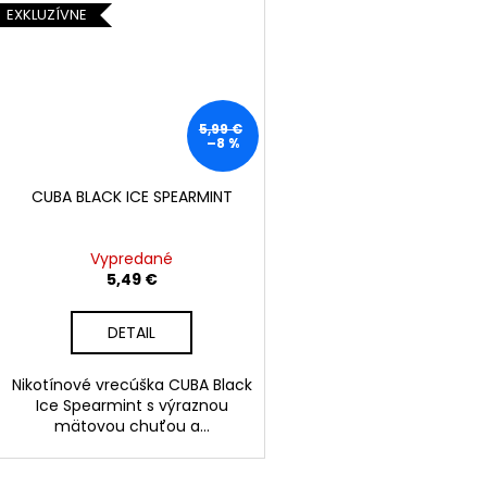
EXKLUZÍVNE
5,99 €
–8 %
CUBA BLACK ICE SPEARMINT
Vypredané
5,49 €
DETAIL
Nikotínové vrecúška CUBA Black
Ice Spearmint s výraznou
mätovou chuťou a...