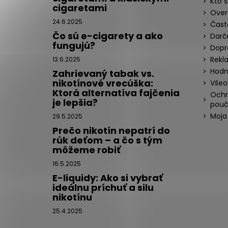
Kto 
cigaretami
Over
24.6.2025
Čast
Čo sú e-cigarety a ako
Darč
fungujú?
Dopr
Rekl
13.6.2025
Hodn
Zahrievaný tabak vs.
nikotínové vrecúška:
Všeo
Ktorá alternatíva fajčenia
Ochr
je lepšia?
pouč
Moja
29.5.2025
Prečo nikotín nepatrí do
rúk deťom – a čo s tým
môžeme robiť
16.5.2025
E-liquidy: Ako si vybrať
ideálnu príchuť a silu
nikotínu
25.4.2025