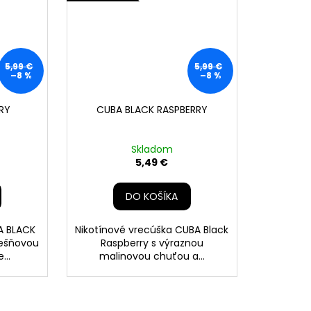
5,99 €
5,99 €
–8 %
–8 %
RY
CUBA BLACK RASPBERRY
Skladom
5,49 €
DO KOŠÍKA
A BLACK
Nikotínové vrecúška CUBA Black
ešňovou
Raspberry s výraznou
...
malinovou chuťou a...