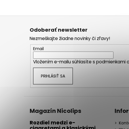
Z
á
Odoberať newsletter
p
Nezmeškajte žiadne novinky či zľavy!
ä
t
Email
i
Vložením e-mailu súhlasíte s
podmienkami o
e
PRIHLÁSIŤ SA
Magazín Nicolips
Info
Rozdiel medzi e-
Kont
cigaretami a klasickými