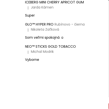
ICEBERG MINI CHERRY APRICOT GUM
Jarda Kámen
|
Hodnotenie produktu je 5 z 5 hviezdičiek.
Super
GLO™ HYPER PRO
Rubínovo - čierna
Nikoleta Zaťková
|
Hodnotenie produktu je 5 z 5 hviezdičiek.
Som veľmi spokojná ☺️
NEO™ STICKS GOLD TOBACCO
Michal Modrik
|
Hodnotenie produktu je 5 z 5 hviezdičiek.
Vyborne