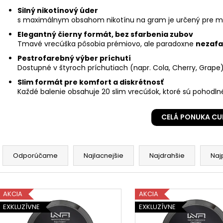
Silný nikotínový úder
s maximálnym obsahom nikotínu na gram je určený pre m
Elegantný čierny formát, bez sfarbenia zubov
Tmavé vrecúška pôsobia prémiovo, ale paradoxne
nezafa
Pestrofarebný výber príchutí
Dostupné v štyroch príchutiach (napr. Cola, Cherry, Grape
Slim formát pre komfort a diskrétnosť
Každé balenie obsahuje 20 slim vrecúšok, ktoré sú pohodln
CELÁ PONUKA CU
R
a
Odporúčame
Najlacnejšie
Najdrahšie
Naj
d
e
V
n
AKCIA
AKCIA
ý
i
EXKLUZÍVNE
EXKLUZÍVNE
p
e