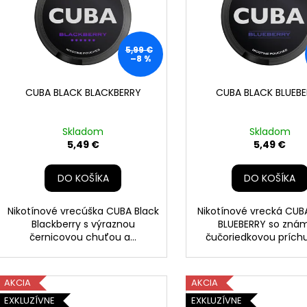
i
p
s
r
p
o
5,99 €
r
–8 %
d
o
u
d
CUBA BLACK BLACKBERRY
CUBA BLACK BLUEB
k
u
t
k
Skladom
Skladom
o
t
5,49 €
5,49 €
v
o
DO KOŠÍKA
DO KOŠÍKA
v
Nikotínové vrecúška CUBA Black
Nikotínové vrecká CUB
Blackberry s výraznou
BLUEBERRY so zná
černicovou chuťou a...
čučoriedkovou príchuť
AKCIA
AKCIA
EXKLUZÍVNE
EXKLUZÍVNE