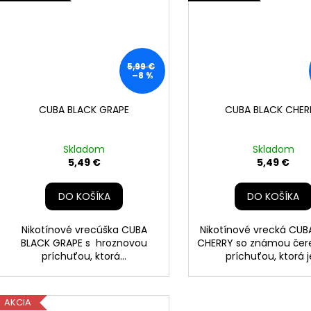
5,99 €
–8 %
CUBA BLACK GRAPE
CUBA BLACK CHER
Skladom
Skladom
5,49 €
5,49 €
DO KOŠÍKA
DO KOŠÍKA
Nikotínové vrecúška CUBA
Nikotínové vrecká CUB
BLACK GRAPE s hroznovou
CHERRY so známou čer
príchuťou, ktorá...
príchuťou, ktorá je
AKCIA