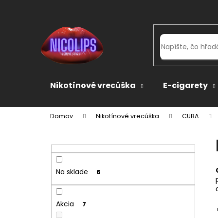
K
Prejsť
na
o
obsah
Späť
Späť
š
do
do
í
k
obchodu
obchodu
Nikotínové vrecúška
E-cigarety
Domov
Nikotínové vrecúška
CUBA
B
o
č
n
Na sklade
6
ý
p
Akcia
a
7