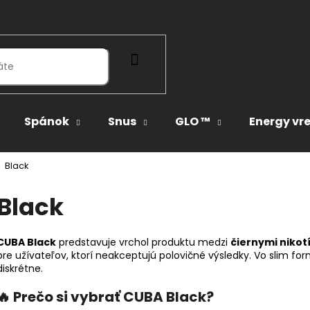
HĽADAŤ
Spánok
Snus
GLO ™
Energy vr
Black
Black
CUBA Black
predstavuje vrchol produktu medzi
čiernymi niko
pre užívateľov, ktorí neakceptujú polovičné výsledky. Vo slim f
diskrétne.
🔥 Prečo si vybrať
CUBA Black?