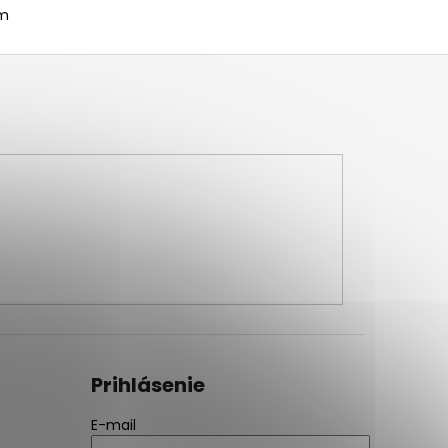
om
Prihlásenie
E-mail