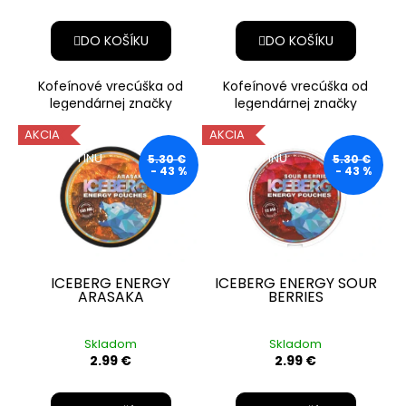
DO KOŠÍKU
DO KOŠÍKU
Kofeínové vrecúška od
Kofeínové vrecúška od
legendárnej značky
legendárnej značky
ICEBERG s osviežujúcou
ICEBERG so silnou
AKCIA
AKCIA
príchuťou manga, ktorá
príchuťou sladkej ovocnej
prinesie výr
zmesi, ktorá pr
BEZ NIKOTÍNU
BEZ NIKOTÍNU
5.30 €
5.30 €
- 43 %
- 43 %
ICEBERG ENERGY
ICEBERG ENERGY SOUR
ARASAKA
BERRIES
Skladom
Skladom
2.99 €
2.99 €