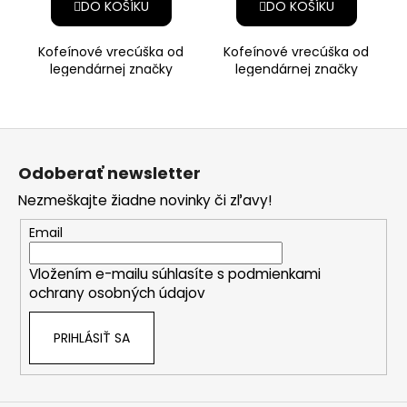
DO KOŠÍKU
DO KOŠÍKU
Kofeínové vrecúška od
Kofeínové vrecúška od
legendárnej značky
legendárnej značky
ICEBERG s osviežujúcou
ICEBERG s príchuťou
príchuťou broskyne. Každé
kyslých lesných plodov,
vrecúško s
ktoré prinášajú
Z
á
Odoberať newsletter
p
Nezmeškajte žiadne novinky či zľavy!
ä
t
Email
i
Vložením e-mailu súhlasíte s
podmienkami
e
ochrany osobných údajov
PRIHLÁSIŤ SA