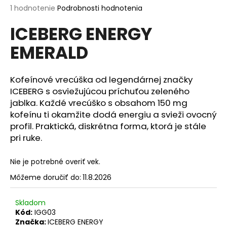
Priemerné
1 hodnotenie
Podrobnosti hodnotenia
á
hodnotenie
j
ICEBERG ENERGY
produktu
s
je
EMERALD
4,0
ť
z
?
5
hviezdičiek.
Kofeínové vrecúška od legendárnej značky
ICEBERG s osviežujúcou príchuťou zeleného
jablka. Každé vrecúško s obsahom 150 mg
kofeínu ti okamžite dodá energiu a svieži ovocný
HĽADAŤ
profil. Praktická, diskrétna forma, ktorá je stále
pri ruke.
O
Nie je potrebné overiť vek.
d
Môžeme doručiť do:
11.8.2026
p
o
Skladom
r
Kód:
IGG03
ú
Značka:
ICEBERG ENERGY