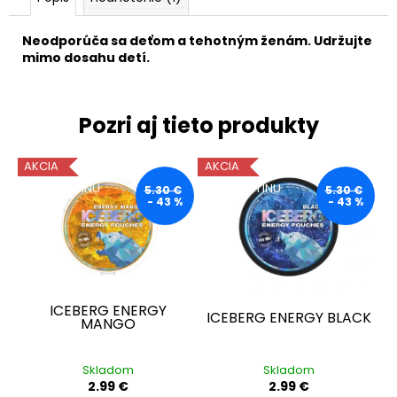
Neodporúča sa deťom a tehotným ženám. Udržujte
mimo dosahu detí.
Pozri aj tieto produkty
AKCIA
AKCIA
BEZ NIKOTÍNU
BEZ NIKOTÍNU
5.30 €
5.30 €
- 43 %
- 43 %
ICEBERG ENERGY
ICEBERG ENERGY BLACK
MANGO
Skladom
Skladom
2.99 €
2.99 €