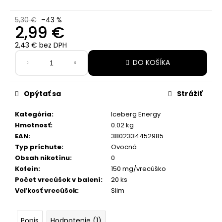
č
a
5,30 €
–43 %
m
2,99 €
e
2,43 € bez DPH
Jednotková
CUBA
DO KOŠÍKA
cena:
WHITE
DOUBLE
FRESH
Opýtať sa
Strážiť
4,40
€
Kategória
:
Iceberg Energy
Pôvodne:
5,30
Hmotnosť
:
0.02 kg
€
EAN
:
3802334452985
Typ príchute
:
Ovocná
Obsah nikotínu
:
0
Kofeín
:
150 mg/vrecúško
Počet vrecúšok v balení
:
20 ks
Veľkosť vrecúšok
:
Slim
Popis
Hodnotenie (1)