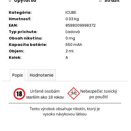
č
Opýtať sa
Strážiť
a
m
Kategória
:
ICUBE
e
Hmotnosť
:
0.03 kg
EAN
:
8588009998372
Typ príchute
:
Ľadová
NEO™
Obsah nikotínu
:
0 mg
SIGNATURE
Kapacita batérie
:
550 mAh
TOBACCO
Objem
:
2 ml
4
Kolok
:
A
€
Popis
Hodnotenie