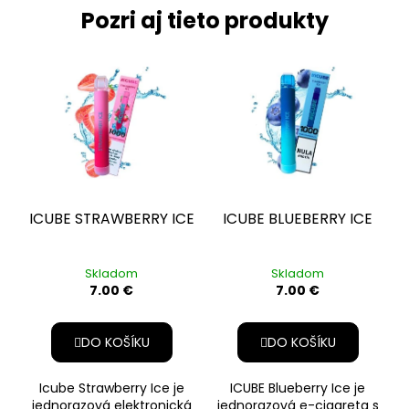
Pozri aj tieto produkty
BEZ NIKOTÍNU
ICUBE STRAWBERRY ICE
ICUBE BLUEBERRY ICE
Skladom
Skladom
7.00 €
7.00 €
DO KOŠÍKU
DO KOŠÍKU
Icube Strawberry Ice je
ICUBE Blueberry Ice je
jednorazová elektronická
jednorazová e-cigareta s