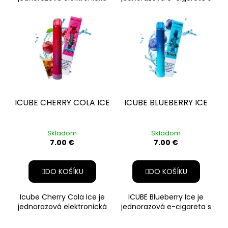
cigareta, ktorá spája
chuťou sladkých
sladkú chuť zrelých jahôd s
čučoriedok doplnenou o
o
osviežujúci ľ
ICUBE CHERRY COLA ICE
ICUBE BLUEBERRY ICE
Skladom
Skladom
7.00 €
7.00 €
DO KOŠÍKU
DO KOŠÍKU
​Icube Cherry Cola Ice je
ICUBE Blueberry Ice je
jednorazová elektronická
jednorazová e-cigareta s
cigareta, ktorá kombinuje
chuťou sladkých
sladkú chuť čerešní s o
čučoriedok doplnenou o