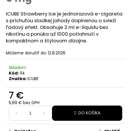
z
á
5
hviezdičiek.
ICUBE Strawberry Ice je jednorazová e-cigareta
j
s príchuťou sladkej jahody doplnenou o svieži
s
ľadový efekt. Obsahuje 2 ml e-liquidu bez
ť
nikotínu a ponúka až 1000 potiahnutí v
?
kompaktnom a štýlovom dizajne.
Môžeme doručiť do:
12.8.2026
Skladom
HĽADAŤ
Kód:
I14
Značka:
ICUBE
O
7 €
d
5,69 € bez DPH
p
Jednotková
o
DO KOŠÍKA
cena:
r
ú