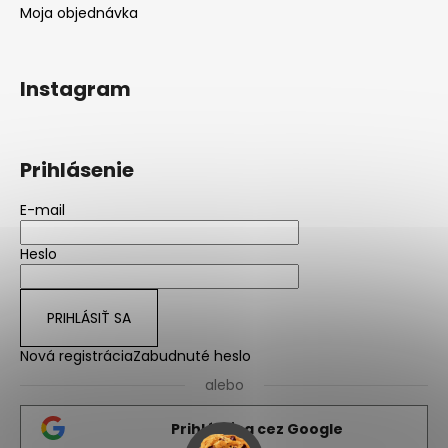
Moja objednávka
Instagram
Prihlásenie
E-mail
Heslo
PRIHLÁSIŤ SA
Nová registrácia
Zabudnuté heslo
alebo
Prihlásiť sa cez Google