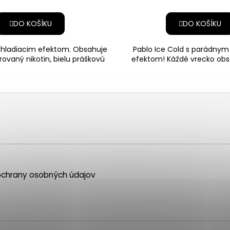
DO KOŠÍKU
DO KOŠÍKU
chladiacim efektom. Obsahuje
Pablo Ice Cold s parádny
rovaný nikotin, bielu práškovú
efektom! Káždé vrecko obs
zmes a výťažok z
koncentrovaný nikotín
chrany osobných údajov