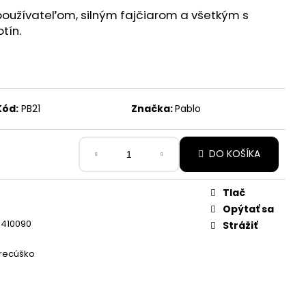
užívateľom, silným fajčiarom a všetkým s
tín.
Kód:
PB21
Značka:
Pablo
DO KOŠÍKA
Tlač
Opýtať sa
1410090
Strážiť
recúško