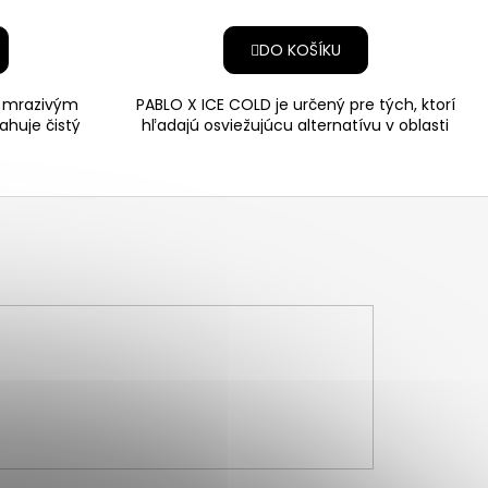
DO KOŠÍKU
m mrazivým
PABLO X ICE COLD je určený pre tých, ktorí
ahuje čistý
hľadajú osviežujúcu alternatívu v oblasti
 v komb
nikotínových vr