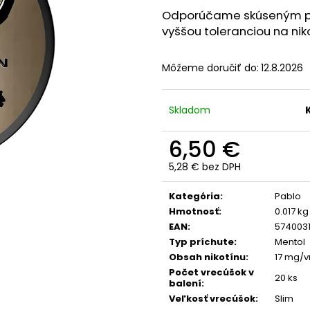
Odporúčame skúseným po
vyššou toleranciou na niko
Môžeme doručiť do:
12.8.2026
Skladom
6,50 €
5,28 € bez DPH
Jednotková
cena:
Kategória
:
Pablo
Hmotnosť
:
0.017 kg
EAN
:
574003
Typ príchute
:
Mentol
Obsah nikotínu
:
17 mg/v
Počet vrecúšok v
20 ks
balení
:
Veľkosť vrecúšok
:
Slim