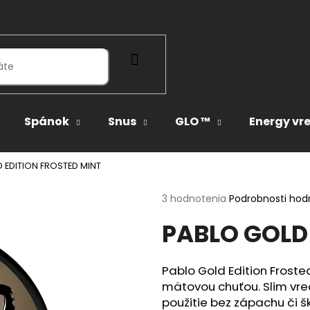
HĽADAŤ
Spánok
Snus
GLO ™
Energy vr
 EDITION FROSTED MINT
Priemerné
3 hodnotenia
Podrobnosti hod
hodnotenie
PABLO GOLD 
produktu
je
5,0
z
Pablo Gold Edition Frosted
5
mätovou chuťou. Slim vre
hviezdičiek.
použitie bez zápachu či šk