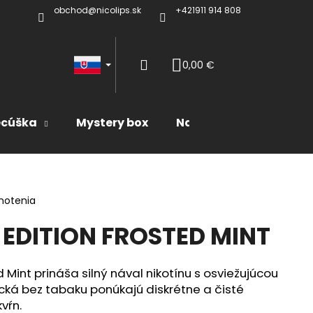
obchod@nicolips.sk
+421911 914 808
Prihlásenie
0,00 €
Nákupný
ecúška
Mystery box
Naše produkty
košík
notenia
EDITION FROSTED MINT
 Mint prináša silný nával nikotínu s osviežujúcou
cká bez tabaku ponúkajú diskrétne a čisté
vŕn.