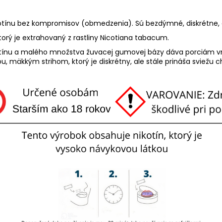
tínu bez kompromisov (obmedzenia). Sú bezdýmné, diskrétne, či
torý je extrahovaný z rastliny Nicotiana tabacum.
ikotínu a malého množstva žuvacej gumovej bázy dáva porciám v
, mäkkým strihom, ktorý je diskrétny, ale stále prináša sviežu c