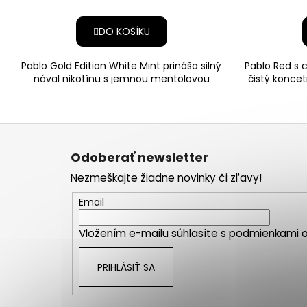
DO KOŠÍKU
Pablo Gold Edition White Mint prináša silný
Pablo Red s 
nával nikotínu s jemnou mentolovou
čistý koncet
príchuťou a osviež
Z
á
Odoberať newsletter
p
Nezmeškajte žiadne novinky či zľavy!
ä
t
Email
i
Vložením e-mailu súhlasíte s
podmienkami o
e
PRIHLÁSIŤ SA