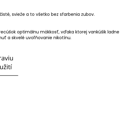
sté, svieže a to všetko bez sfarbenia zubov.
recúšok optimálnu mäkkosť, vďaka ktorej vankúšik ladne
huť a skvelé uvoľňovanie nikotínu.