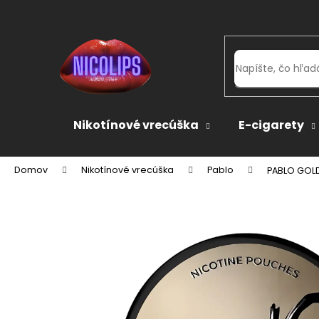
K
Prejsť
na
o
obsah
Späť
Späť
š
do
do
í
k
obchodu
obchodu
Nikotínové vrecúška
E-cigarety
Domov
Nikotínové vrecúška
Pablo
PABLO GOLD