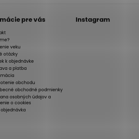
rmácie pre vás
Instagram
akt
sme?
enie veku
é otázky
ek k objednávke
ava a platba
amácia
otenie obchodu
becné obchodné podmienky
ana osobných údajov a
enie o cookies
 objednávka