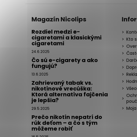
Magazín Nicolips
Info
Rozdiel medzi e-
Kont
cigaretami a klasickými
Kto 
cigaretami
Over
24.6.2025
Čast
Čo sú e-cigarety a ako
Darč
fungujú?
Dopr
Rekl
13.6.2025
Hodn
Zahrievaný tabak vs.
nikotínové vrecúška:
Všeo
Ktorá alternatíva fajčenia
Ochr
je lepšia?
pouč
Moja
29.5.2025
Prečo nikotín nepatrí do
rúk deťom – a čo s tým
môžeme robiť
16.5.2025