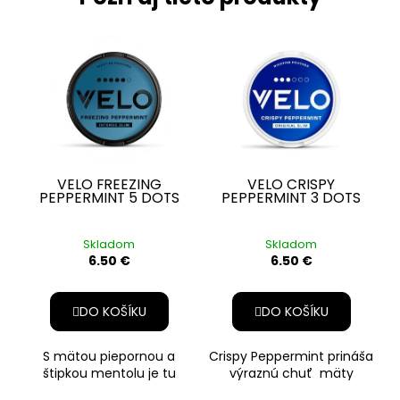
AKCIA VELO
AKCIA VELO
VELO FREEZING
VELO CRISPY
PEPPERMINT 5 DOTS
PEPPERMINT 3 DOTS
Skladom
Skladom
6.50 €
6.50 €
DO KOŠÍKU
DO KOŠÍKU
S mätou piepornou a
Crispy Peppermint prináša
štipkou mentolu je tu
výraznú chuť mäty
prenikavý Freezing
priepornej. Chuťové