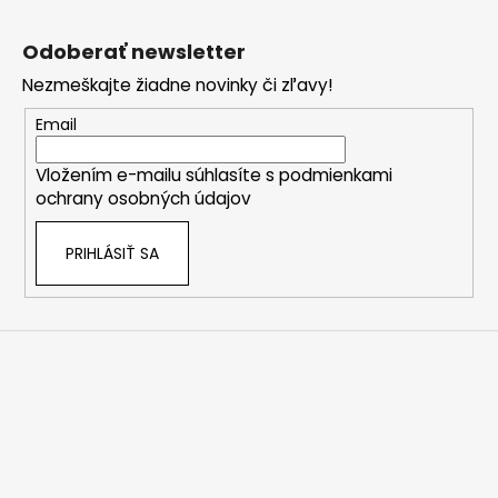
Z
á
Odoberať newsletter
p
Nezmeškajte žiadne novinky či zľavy!
ä
t
Email
i
Vložením e-mailu súhlasíte s
podmienkami
e
ochrany osobných údajov
PRIHLÁSIŤ SA