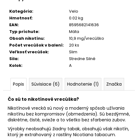
č
a
Kategória
:
Velo
m
Hmotnosť
:
0.02 kg
e
EAN
:
8595682141636
Typ príchute
:
Mäta
CUBA
Obsah nikotínu
:
10,9 mg/vrecúško
BLACK
Počet vrecúšok v balení
:
20 ks
BLACKBERRY
Veľkosť vrecúšok
:
Slim
5,49
Sila
:
Stredne Silné
€
Kolok
:
A
Pôvodne:
5,99
€
Popis
Súvisiace (6)
Hodnotenie (1)
Značka
Čo sú to nikotínové vrecúška?
Nikotínové vrecká sú nový a moderný spôsob užívania
nikotínu bez kompromisov (obmedzenia). Sú bezdýmné,
diskrétne, čisté, svieže a to všetko bez sfarbenia zubov.
Výrobky neobsahujú žiadny tabak, obsahujú však nikotín,
ktorý je extrahovaný z rastliny Nicotiana tabacum.