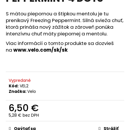
z
á
5
hviezdičiek.
S mätou piepornou a štipkou mentolu je tu
j
prenikavý Freezing Peppermint. Silná svieža chuť,
s
ktorá prináša nový zážitok a zároveň ponúka
ť
intenzívnu chuť mäty piepornej a mentolu.
?
Viac informácií o tomto produkte sa dozvieš
na
www.velo.com/sk/sk
HĽADAŤ
Vypredané
Kód:
VEL2
O
Značka:
Velo
d
p
6,50 €
o
5,28 € bez DPH
r
Jednotková
ú
cena:
Opýtať sa
Strážiť