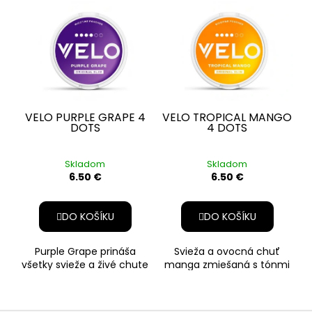
AKCIA VELO
AKCIA VELO
Peppermint. Silná svieža
poháriky prekvapia
chuť, ktorá pr
prenikavé a osvi
VELO PURPLE GRAPE 4
VELO TROPICAL MANGO
DOTS
4 DOTS
Skladom
Skladom
6.50 €
6.50 €
DO KOŠÍKU
DO KOŠÍKU
Purple Grape prináša
Svieža a ovocná chuť
všetky svieže a živé chute
manga zmiešaná s tónmi
hrozna. Nie biele, kyslé
marakuje a mandarínky
alebo štipľavé, ale šťavnat
prenesie tvoje chuťové
poháriky do