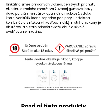
Unikátna zmes prírodných vlákien, čerstvých príchutí,
nikotínu a malého množstva žuvacej gumovej bázy
dáva porciám vrecúšok optimálnu mäkkosť, vďaka
ktorej vankúšik ladne zapadne pod pery. Perfektná
kombinácia s nízkou vlhkosťou, mäkkým strihom, ktorý je
diskrétny, ale stále prináša sviežu chuť a skvelé
uvoľňovanie nikotínu.
Pozri aj tieto produkty