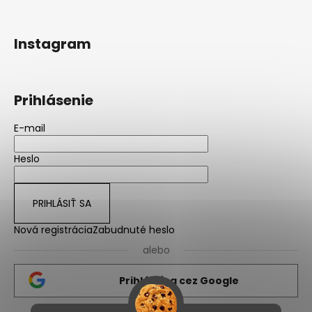
Instagram
Prihlásenie
E-mail
Heslo
PRIHLÁSIŤ SA
Nová registrácia
Zabudnuté heslo
alebo
Prihlásiť sa cez Google