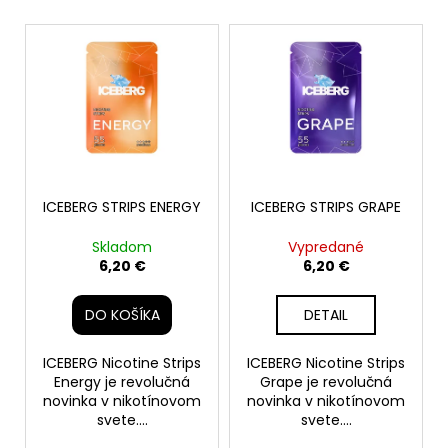
č
a
V
m
ý
e
p
i
PABLO
s
MINI
p
ICE
COLD
r
6,20
o
ICEBERG STRIPS ENERGY
ICEBERG STRIPS GRAPE
€
d
Skladom
Vypredané
u
6,20 €
6,20 €
k
t
DO KOŠÍKA
DETAIL
o
v
ICEBERG Nicotine Strips
ICEBERG Nicotine Strips
Energy je revolučná
Grape je revolučná
novinka v nikotínovom
novinka v nikotínovom
svete....
svete....