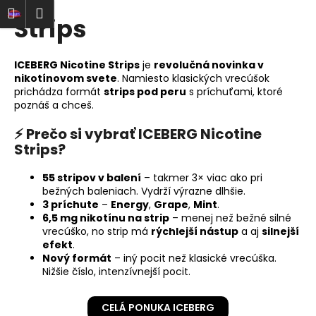
K
Prejsť
ať
Nákupný
Menu
rihlásenie
Strips
na
o
obsah
Späť
Späť
košík
š
í
ICEBERG Nicotine Strips
je
revolučná novinka v
Č
k
nikotínovom svete
. Namiesto klasických vrecúšok
o
prichádza formát
strips pod peru
s príchuťami, ktoré
poznáš a chceš.
p
o
⚡ Prečo si vybrať
ICEBERG Nicotine
t
Strips
?
r
55 stripov v balení
– takmer 3× viac ako pri
e
bežných baleniach. Vydrží výrazne dlhšie.
b
3 príchute
–
Energy
,
Grape
,
Mint
.
6,5 mg nikotínu na strip
– menej než bežné silné
u
vrecúško, no strip má
rýchlejší nástup
a aj
silnejší
j
efekt
.
e
Nový formát
– iný pocit než klasické vrecúška.
Nižšie číslo, intenzívnejší pocit.
t
e
CELÁ PONUKA ICEBERG
n