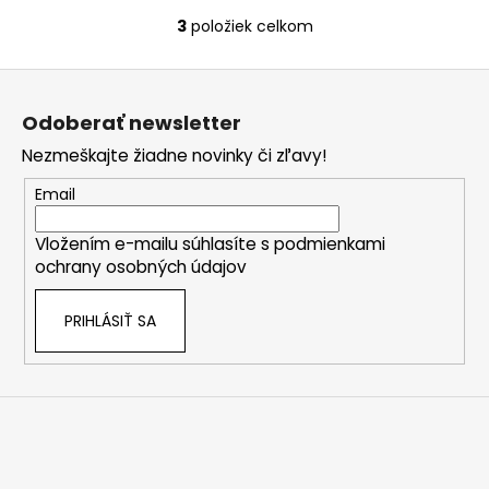
3
položiek celkom
O
v
Z
l
á
á
Odoberať newsletter
d
p
a
Nezmeškajte žiadne novinky či zľavy!
ä
c
t
Email
i
i
e
Vložením e-mailu súhlasíte s
podmienkami
e
p
ochrany osobných údajov
r
v
PRIHLÁSIŤ SA
k
y
v
ý
p
i
s