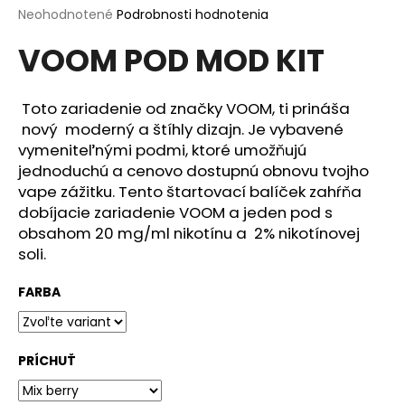
Priemerné
Neohodnotené
Podrobnosti hodnotenia
á
hodnotenie
j
VOOM POD MOD KIT
produktu
s
je
0,0
ť
z
Toto zariadenie od značky VOOM, ti prináša
?
5
nový moderný a štíhly dizajn. Je vybavené
hviezdičiek.
vymeniteľnými podmi, ktoré umožňujú
jednoduchú a cenovo dostupnú obnovu tvojho
vape zážitku. Tento štartovací balíček zahŕňa
HĽADAŤ
dobíjacie zariadenie VOOM a jeden pod s
obsahom 20 mg/ml nikotínu a 2% nikotínovej
soli.
O
FARBA
d
p
o
PRÍCHUŤ
r
ú