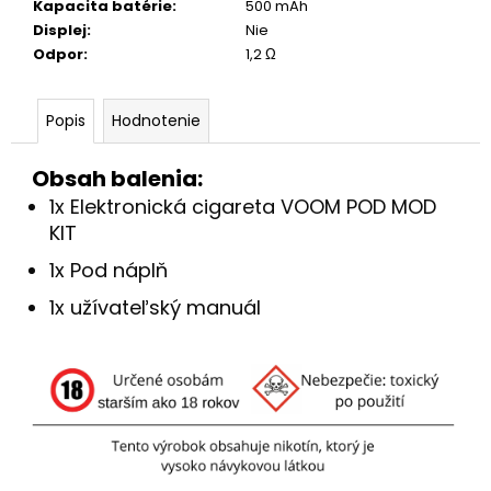
Kapacita batérie
:
500 mAh
Displej
:
Nie
Odpor
:
1,2 Ω
Popis
Hodnotenie
Obsah balenia:
1x Elektronická cigareta VOOM POD MOD
KIT
1x Pod náplň
1x užívateľský manuál