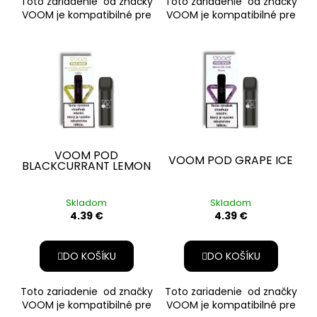
Toto zariadenie od značky
Toto zariadenie od značky
VOOM je kompatibilné pre
VOOM je kompatibilné pre
zariadenia VOOM POD
zariadenia VOOM POD
NÁPLŇ
NÁPLŇ
MOD KIT máte na výber z
MOD KIT máte na výber z
10
10
VOOM POD
VOOM POD GRAPE ICE
BLACKCURRANT LEMON
Skladom
Skladom
4.39 €
4.39 €
DO KOŠÍKU
DO KOŠÍKU
Toto zariadenie od značky
Toto zariadenie od značky
VOOM je kompatibilné pre
VOOM je kompatibilné pre