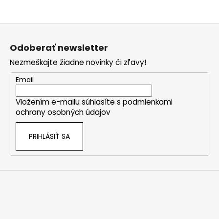
zariadenia VOOM POD
zariadenia VOOM POD
MOD KIT máte na výber z
MOD KIT máte na výber z
10
10
Z
á
Odoberať newsletter
p
Nezmeškajte žiadne novinky či zľavy!
ä
t
Email
i
Vložením e-mailu súhlasíte s
podmienkami
e
ochrany osobných údajov
PRIHLÁSIŤ SA