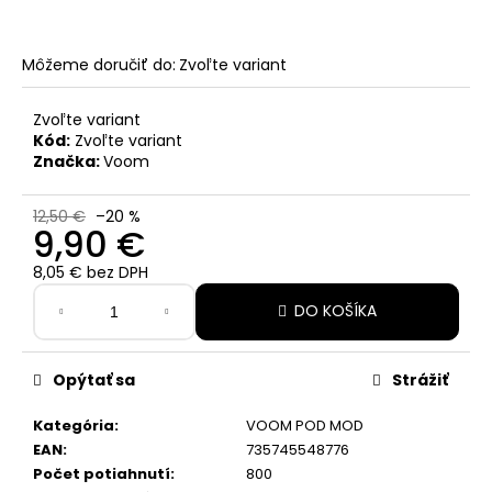
č
a
m
Môžeme doručiť do:
Zvoľte variant
e
Zvoľte variant
ICEBERG
Kód:
Zvoľte variant
ENERGY
Značka:
Voom
STRAWBERRY
MANGO
12,50 €
–20 %
2,99
9,90 €
€
Pôvodne:
8,05 € bez DPH
5,30
Jednotková
€
DO KOŠÍKA
cena:
Opýtať sa
Strážiť
Kategória
:
VOOM POD MOD
EAN
:
735745548776
Počet potiahnutí
:
800