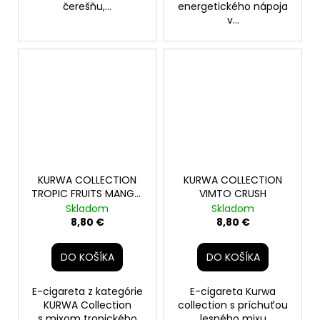
čerešňu,...
energetického nápoja
v...
KURWA COLLECTION
KURWA COLLECTION
TROPIC FRUITS MANGO
VIMTO CRUSH
ICE
Skladom
Skladom
8,80 €
8,80 €
DO KOŠÍKA
DO KOŠÍKA
E-cigareta z kategórie
E-cigareta Kurwa
KURWA Collection
collection s príchuťou
s mixom tropického
lesného mixu