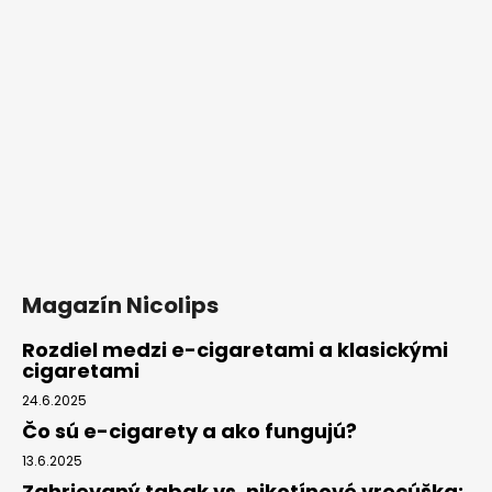
s
u
Magazín Nicolips
Rozdiel medzi e-cigaretami a klasickými
cigaretami
24.6.2025
Čo sú e-cigarety a ako fungujú?
13.6.2025
Zahrievaný tabak vs. nikotínové vrecúška: