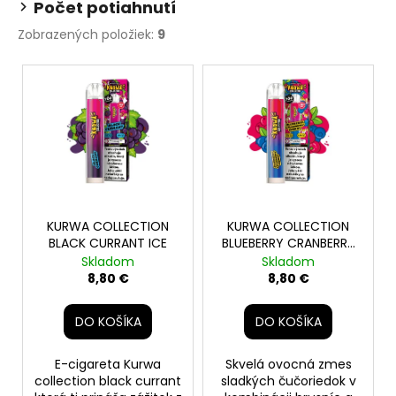
č
Počet potiahnutí
a
Zobrazených položiek:
9
m
e
V
ý
PABLO
p
SUPER
i
MINI
ICE
s
COLD
p
5,50
r
€
o
KURWA COLLECTION
KURWA COLLECTION
BLACK CURRANT ICE
BLUEBERRY CRANBERRY
d
CHERRY
Skladom
Skladom
u
8,80 €
8,80 €
k
t
DO KOŠÍKA
DO KOŠÍKA
o
v
E-cigareta Kurwa
Skvelá ovocná zmes
collection black currant
sladkých čučoriedok v