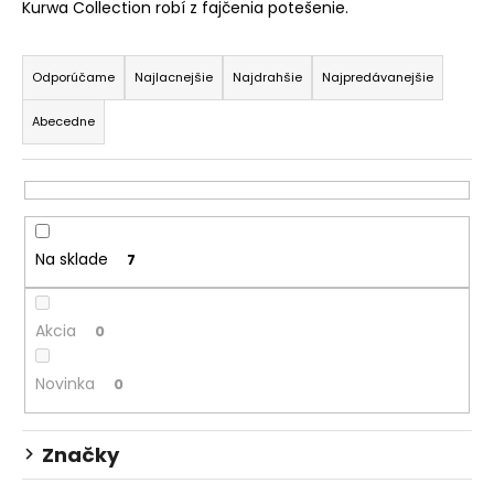
Kurwa Collection robí z fajčenia potešenie.
á
R
j
a
s
Odporúčame
Najlacnejšie
Najdrahšie
Najpredávanejšie
d
ť
Abecedne
e
?
n
i
e
p
HĽADAŤ
Na sklade
7
r
o
Akcia
d
0
O
u
d
Novinka
0
k
p
o
t
r
o
Značky
ú
v