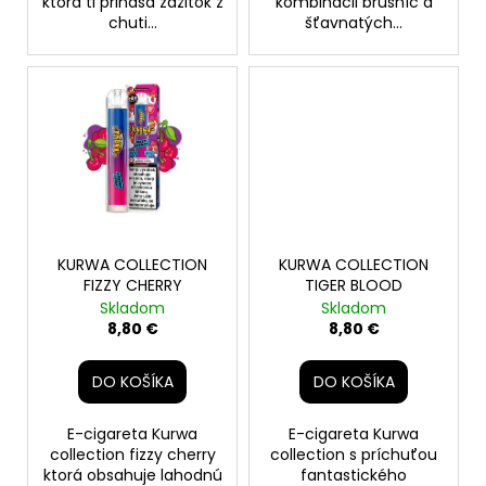
ktorá ti prináša zážitok z
kombinácii brusníc a
chuti...
šťavnatých...
KURWA COLLECTION
KURWA COLLECTION
FIZZY CHERRY
TIGER BLOOD
Skladom
Skladom
8,80 €
8,80 €
DO KOŠÍKA
DO KOŠÍKA
E-cigareta Kurwa
E-cigareta Kurwa
collection fizzy cherry
collection s príchuťou
ktorá obsahuje lahodnú
fantastického