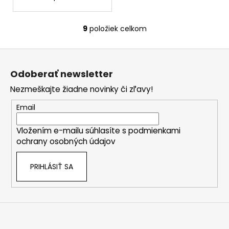
9
položiek celkom
O
v
Z
l
á
á
Odoberať newsletter
d
p
a
Nezmeškajte žiadne novinky či zľavy!
ä
c
t
Email
i
i
e
Vložením e-mailu súhlasíte s
podmienkami
e
p
ochrany osobných údajov
r
v
PRIHLÁSIŤ SA
k
y
v
ý
p
i