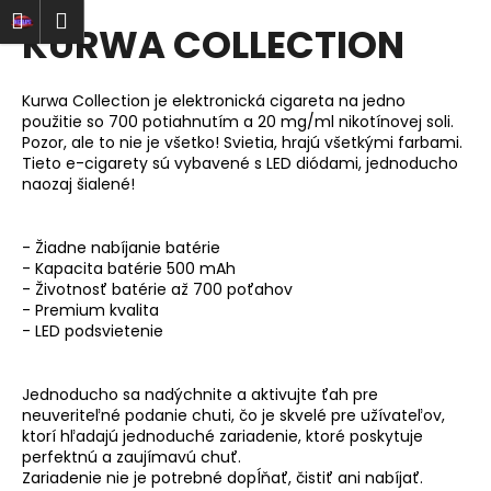
K
Prejsť
ať
Nákupný
Menu
rihlásenie
KURWA COLLECTION
na
o
obsah
Späť
Späť
košík
š
í
Kurwa Collection je elektronická cigareta na jedno
Č
k
použitie so 700 potiahnutím a 20 mg/ml nikotínovej soli.
o
Pozor, ale to nie je všetko! Svietia, hrajú všetkými farbami.
Tieto e-cigarety sú vybavené s LED diódami, jednoducho
p
naozaj šialené!
o
t
- Žiadne nabíjanie batérie
r
- Kapacita batérie 500 mAh
e
- Životnosť batérie až 700 poťahov
- Premium kvalita
b
- LED podsvietenie
u
j
Jednoducho sa nadýchnite a aktivujte ťah pre
e
neuveriteľné podanie chuti, čo je skvelé pre užívateľov,
t
ktorí hľadajú jednoduché zariadenie, ktoré poskytuje
e
perfektnú a zaujímavú chuť.
Zariadenie nie je potrebné dopĺňať, čistiť ani nabíjať.
n