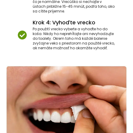
čo je normálne. Vrecúško si nechajte v
ústach približne 15-45 minút, podľa toho, ako
sa cítite príjemne.
Krok 4: Vyhoďte vrecko
Po použití vrecko vyberte a vyhoďte ho do
koša. Nikdy ho neprehĺtajte ani nevyhadzujte
do toalety. Okrem toho má každé balenie
zvyčajne veko s priestorom na použité vrecko,
ak nemáte možnosť ho okamžite vyhodiť.