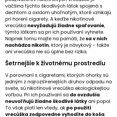
väčšina týchto škodlivých látok spojená s
dechtom a oxidom uhoľnatým, ktoré vznikajú
pri horení cigarety. A keďže nikotínové
vrecúška
nevyžadujú žiadne spaľovanie
,
týmto látkam sa pri ich používaní vyhnete.
Napriek tomu majte na pamäti, že
sa v nich
nachádza nikotí
n
, ktorý je návykový - takže
ani vrecúška nie sú úplne bez rizika.
Šetrnejšie k životnému prostrediu
V porovnaní s cigaretami, ktorých ohorky sú
jedným z najrozšírenejších druhov odpadu na
svete, sú nikotínové vrecúška ekologickejšou
voľbou. Pri ich používaní sa
do ovzdušia
neuvoľňujú žiadne škodlivé látky
ani popol.
To však platí len vtedy, ak
po použití
vrecúška zodpovedne vyhodíte
do koša
.