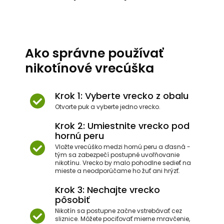
Ako správne používať
nikotínové vrecúška
Krok 1: Vyberte vrecko z obalu
Otvorte puk a vyberte jedno vrecko.
Krok 2: Umiestnite vrecko pod
hornú peru
Vložte vrecúško medzi hornú peru a ďasná -
tým sa zabezpečí postupné uvoľňovanie
nikotínu. Vrecko by malo pohodlne sedieť na
mieste a neodporúčame ho žuť ani hrýzť.
Krok 3: Nechajte vrecko
pôsobiť
Nikotín sa postupne začne vstrebávať cez
sliznice. Môžete pociťovať mierne mravčenie,