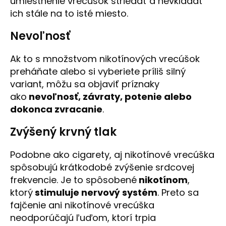
umiestnenie vrecúšok striedať a nevkladať
ich stále na to isté miesto.
Nevoľnosť
Ak to s množstvom nikotínových vrecúšok
preháňate alebo si vyberiete príliš silný
variant, môžu sa objaviť príznaky
ako
nevoľnosť, závraty, potenie alebo
dokonca zvracanie
.
Zvýšený krvný tlak
Podobne ako cigarety, aj nikotínové vrecúška
spôsobujú krátkodobé zvýšenie srdcovej
frekvencie. Je to spôsobené
nikotínom
,
ktorý
stimuluje nervový systém
. Preto sa
fajčenie ani nikotínové vrecúška
neodporúčajú ľuďom, ktorí trpia