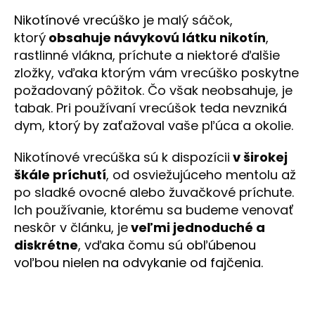
á
Nikotínové vrecúško
je malý sáčok,
j
ktorý
obsahuje návykovú látku nikotín
,
s
rastlinné vlákna, príchute a niektoré ďalšie
ť
zložky, vďaka ktorým vám vrecúško poskytne
?
požadovaný pôžitok. Čo však neobsahuje, je
tabak. Pri používaní vrecúšok teda nevzniká
dym, ktorý by zaťažoval vaše pľúca a okolie.
Nikotínové vrecúška sú k dispozícii
v širokej
HĽADAŤ
škále príchutí
, od osviežujúceho mentolu až
po sladké ovocné alebo žuvačkové príchute.
Ich používanie, ktorému sa budeme venovať
O
neskôr v článku, je
veľmi jednoduché a
d
diskrétne
, vďaka čomu sú
obľúbenou
p
voľbou nielen na odvykanie od fajčenia
.
o
r
ú