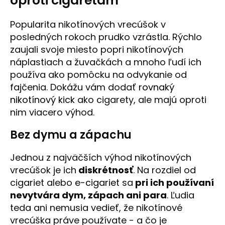
oproti cigaretám
Popularita nikotínových vrecúšok v
posledných rokoch prudko vzrástla. Rýchlo
zaujali svoje miesto popri nikotínových
náplastiach a žuvačkách a mnoho ľudí ich
používa ako pomôcku na odvykanie od
fajčenia. Dokážu vám dodať
rovnaký
nikotínový kick
ako cigarety, ale majú oproti
nim viacero výhod.
Bez dymu a zápachu
Jednou z najväčších výhod nikotínových
vrecúšok je ich
diskrétnosť
. Na rozdiel od
cigariet alebo
e-cigariet
sa
pri ich používaní
nevytvára dym, zápach ani para
. Ľudia
teda ani nemusia vedieť, že nikotínové
vrecúška práve používate - a čo je