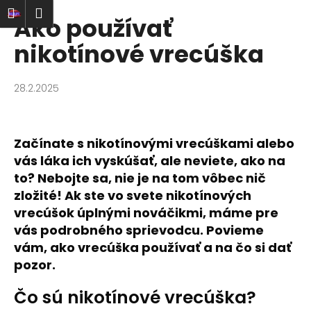
K
Prejsť
ať
Nákupný
Menu
rihlásenie
Ako používať
na
o
obsah
Späť
Späť
košík
š
nikotínové vrecúška
í
Č
k
28.2.2025
o
p
o
Začínate s nikotínovými vrecúškami alebo
t
vás láka ich vyskúšať, ale neviete, ako na
r
to? Nebojte sa, nie je na tom vôbec nič
e
zložité! Ak ste vo svete nikotínových
b
vrecúšok úplnými nováčikmi, máme pre
u
vás podrobného sprievodcu. Povieme
j
vám, ako vrecúška používať a na čo si dať
e
pozor.
t
e
Čo sú nikotínové vrecúška?
n