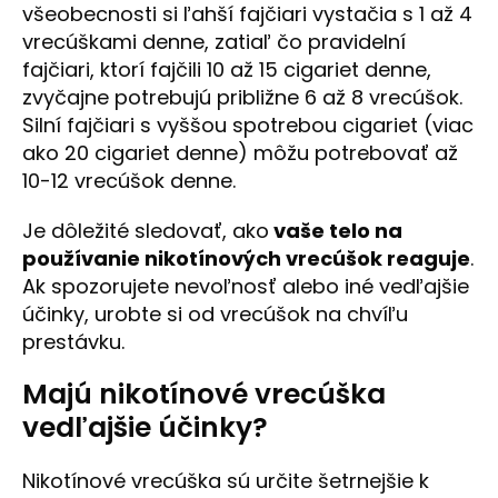
všeobecnosti si ľahší fajčiari vystačia s 1 až 4
vrecúškami denne, zatiaľ čo pravidelní
fajčiari, ktorí fajčili 10 až 15 cigariet denne,
zvyčajne potrebujú približne 6 až 8 vrecúšok.
Silní fajčiari s vyššou spotrebou cigariet (viac
ako 20 cigariet denne) môžu potrebovať až
10-12 vrecúšok denne.
Je dôležité sledovať, ako
vaše telo na
používanie nikotínových vrecúšok reaguje
.
Ak spozorujete nevoľnosť alebo iné vedľajšie
účinky, urobte si od vrecúšok na chvíľu
prestávku.
Majú nikotínové vrecúška
vedľajšie účinky?
Nikotínové vrecúška sú určite šetrnejšie k