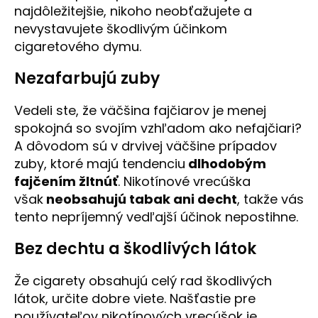
najdôležitejšie, nikoho neobťažujete a
nevystavujete škodlivým účinkom
cigaretového dymu.
Nezafarbujú zuby
Vedeli ste, že väčšina fajčiarov je menej
spokojná so svojím vzhľadom ako nefajčiari?
A dôvodom sú v drvivej väčšine prípadov
zuby, ktoré majú tendenciu
dlhodobým
fajčením žltnúť
. Nikotínové vrecúška
však
neobsahujú tabak ani decht
, takže vás
tento nepríjemný vedľajší účinok nepostihne.
Bez dechtu a škodlivých látok
Že cigarety obsahujú celý rad škodlivých
látok, určite dobre viete. Našťastie pre
používateľov nikotínových vrecúšok je