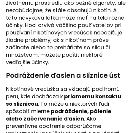
životnému prostrediu ako bežné cigarety, ale
nezabúdajme, že stále obsahujú nikotín. A
táto návyková látka môže mať na telo rôzne
účinky. Hoci drvivá väčšina používateľov pri
používaní nikotínových vrecúšok nepociťuje
žiadne problémy, ak s nikotínom práve
začínate alebo to preháňate so silou či
množstvom, môžete pocítiť niektoré
vedľajšie účinky.
Podráždenie ďasien a sliznice úst
Nikotínové vrecúška sa vkladajú pod hornú
peru, kde dochádza k
priamemu kontaktu
so sliznicou
. To môže u niektorých ľudí
spôsobiť mierne
podráždenie, pálenie
alebo začervenanie ďasien
. Ako
preventívne opatrenie odporúčame