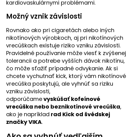
kardiovaskulárnymi problémami.
Možný vznik závislosti
Rovnako ako pri cigaretách alebo iných
nikotínových výrobkoch, aj pri nikotínových
vrecúškach existuje riziko vzniku závislosti.
Pravidelné používanie môže viesť k zvýšenej
tolerancii a potrebe vyšších dávok nikotínu,
čo môže sťažiť prípadné odvykanie. Ak si
chcete vychutnať kick, ktorý vám nikotínové
vrecúška poskytujú, ale vyhnúť sa riziku
vzniku závislosti,
odporúčame
vyskúšať
kofeínové
vrecúška
nebo beznikotínové vrecúška
,
ako je napríklad
rad
Kick od švédskej
značky VIKA
.
Ako sa vyhnúť vedľajším