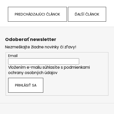
PREDCHÁDZAJÚCI ČLÁNOK
ĎALŠÍ ČLÁNOK
Z
á
Odoberať newsletter
p
Nezmeškajte žiadne novinky či zľavy!
ä
t
Email
i
Vložením e-mailu súhlasíte s
podmienkami
e
ochrany osobných údajov
PRIHLÁSIŤ SA