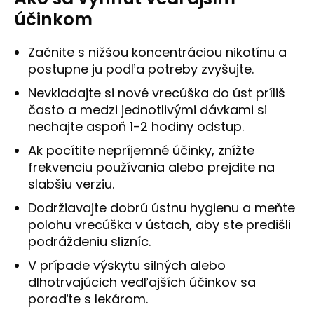
účinkom
Začnite s nižšou koncentráciou nikotínu a
postupne ju podľa potreby zvyšujte.
Nevkladajte si nové vrecúška do úst príliš
často a medzi jednotlivými dávkami si
nechajte aspoň 1-2 hodiny odstup.
Ak pocítite nepríjemné účinky, znížte
frekvenciu používania alebo prejdite na
slabšiu verziu.
Dodržiavajte dobrú ústnu hygienu a meňte
polohu vrecúška v ústach, aby ste predišli
podráždeniu slizníc.
V prípade výskytu silných alebo
dlhotrvajúcich vedľajších účinkov sa
poraďte s lekárom.