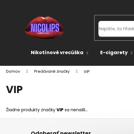
K
Prejsť
na
o
obsah
Späť
Späť
š
do
do
í
k
obchodu
obchodu
Nikotínové vrecúška
E-cigarety
Domov
Predávané značky
VIP
VIP
Žiadne produkty značky
VIP
sa nenašli...
Z
á
Odoberať newsletter