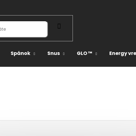
HĽADAŤ
Spánok
Snus
GLO ™
Energy vr