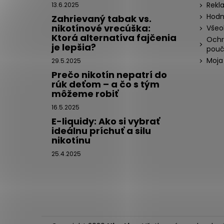
Rekl
13.6.2025
Hodn
Zahrievaný tabak vs.
nikotínové vrecúška:
Všeo
Ktorá alternatíva fajčenia
Ochr
je lepšia?
pouč
Moja
29.5.2025
Prečo nikotín nepatrí do
rúk deťom – a čo s tým
môžeme robiť
16.5.2025
E-liquidy: Ako si vybrať
ideálnu príchuť a silu
nikotínu
25.4.2025