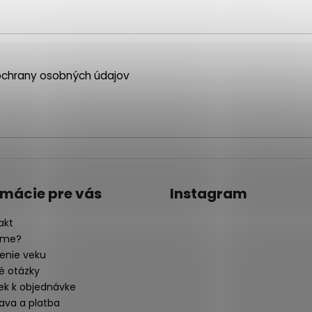
chrany osobných údajov
rmácie pre vás
Instagram
akt
sme?
enie veku
é otázky
ek k objednávke
ava a platba