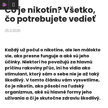
K
Prejsť
ať
Nákupný
Menu
rihlásenie
Čo je nikotín? Všetko,
na
o
obsah
Späť
Späť
košík
š
čo potrebujete vedieť
í
Č
k
25.3.2025
o
p
o
Každý už počul o nikotíne, ale len málokto
t
vie, ako presne funguje a aké sú jeho
r
účinky. Niektorí ho považujú za hlavnú
e
príčinu rakoviny pľúc, iní ho vidia ako
b
stimulant, ktorý sám o sebe nie je až taký
u
škodlivý. V tomto článku vám vysvetlíme,
j
čo je nikotín, ako pôsobí na ľudský
e
organizmus, aké sú hlavné formy jeho
t
užívania a či je skutočne zdraviu škodlivý.
e
n