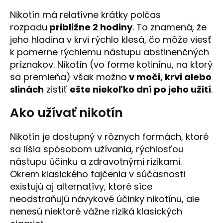
Nikotín má relatívne krátky polčas
rozpadu
približne 2 hodiny
. To znamená, že
jeho hladina v krvi rýchlo klesá, čo môže viesť
k pomerne rýchlemu nástupu abstinenčných
príznakov. Nikotín (vo forme kotinínu, na ktorý
sa premieňa) však možno
v moči, krvi alebo
slinách
zistiť
ešte niekoľko dní po jeho užití
.
Ako užívať nikotín
Nikotín je dostupný v rôznych formách, ktoré
sa líšia spôsobom užívania, rýchlosťou
nástupu účinku a zdravotnými rizikami.
Okrem klasického fajčenia v súčasnosti
existujú aj alternatívy, ktoré síce
neodstraňujú návykové účinky nikotínu, ale
nenesú niektoré vážne riziká klasických