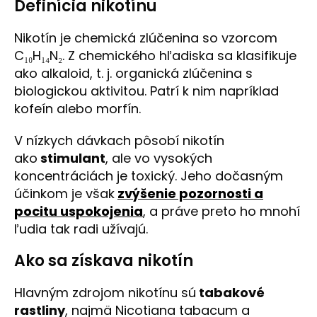
Definícia nikotínu
Nikotín je chemická zlúčenina so vzorcom
C₁₀H₁₄N₂. Z chemického hľadiska sa klasifikuje
ako alkaloid, t. j. organická zlúčenina s
biologickou aktivitou. Patrí k nim napríklad
kofeín alebo morfín.
V nízkych dávkach pôsobí nikotín
ako
stimulant
, ale vo vysokých
koncentráciách je toxický. Jeho dočasným
účinkom je však
zvýšenie pozornosti a
pocitu uspokojenia
, a práve preto ho mnohí
ľudia tak radi užívajú.
Ako sa získava nikotín
Hlavným zdrojom nikotínu sú
tabakové
rastliny
, najmä Nicotiana tabacum a