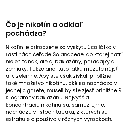
á
j
s
Čo je nikotín a odkiaľ
ť
pochádza?
?
Nikotín je prirodzene sa vyskytujúca látka v
rastlinách čeľade Solanaceae, do ktorej patrí
nielen tabak, ale aj baklažány, paradajky a
HĽADAŤ
zemiaky. Takže áno, túto látku môžete nájsť
aj v zelenine. Aby ste však získali približne
také množstvo nikotínu, aké sa nachádza v
jednej cigarete, museli by ste zjesť približne 9
O
d
kilogramov baklažánu. Najvyššia
p
koncentrácia nikotínu
sa, samozrejme,
o
nachádza v listoch tabaku, z ktorých sa
r
extrahuje a používa v rôznych výrobkoch.
ú