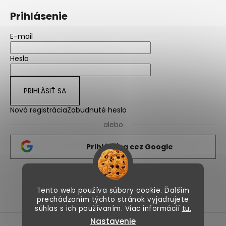
Prihlásenie
E-mail
Heslo
PRIHLÁSIŤ SA
Nová registrácia
Zabudnuté heslo
alebo
Prihlásiť sa cez Google
Nicolips.sk
Nicolips.cz
Tento web používa súbory cookie. Ďalším
prechádzaním týchto stránok vyjadrujete
súhlas s ich používaním. Viac informácií
tu.
Nastavenie
Vytvoril Shoptet