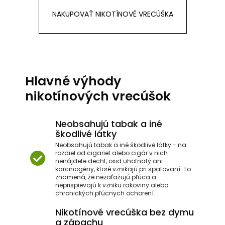
NAKUPOVAŤ NIKOTÍNOVÉ VRECÚŠKA
Hlavné výhody
nikotínových vrecúšok
Neobsahujú tabak a iné
škodlivé látky
Neobsahujú tabak a iné škodlivé látky - na
rozdiel od cigariet alebo cigár v nich
nenájdete decht, oxid uhoľnatý ani
karcinogény, ktoré vznikajú pri spaľovaní. To
znamená, že nezaťažujú pľúca a
neprispievajú k vzniku rakoviny alebo
chronických pľúcnych ochorení.
Nikotínové vrecúška bez dymu
a zápachu