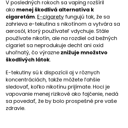
V posledných rokoch sa vaping rozšíril
ako
menej škodlivá alternatíva k
cigaretám
.
E-cigarety
fungujú tak, že sa
zahrieva e-tekutina s nikotínom a vytvára sa
aerosól, ktorý používateľ vdychuje. Stále
používate nikotín, ale na rozdiel od bežných
cigariet sa neprodukuje decht ani oxid
uhoľnatý, čo výrazne
znižuje množstvo
škodlivých látok
.
E-tekutiny sú k dispozícii aj v rôznych
koncentráciách, takže môžete ľahšie
sledovať, koľko nikotínu prijímate. Hoci je
vapovanie menej rizikové ako fajčenie, nedá
sa povedať, že by bolo prospešné pre vaše
zdravie.