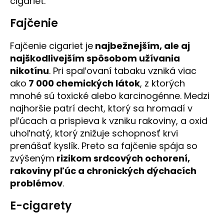
cigariet.
Fajčenie
Fajčenie cigariet je
najbežnejším, ale aj
najškodlivejším spôsobom užívania
nikotínu
. Pri spaľovaní tabaku vzniká viac
ako
7 000 chemických látok
, z ktorých
mnohé sú toxické alebo karcinogénne. Medzi
najhoršie patrí decht, ktorý sa hromadí v
pľúcach a prispieva k vzniku rakoviny, a oxid
uhoľnatý, ktorý znižuje schopnosť krvi
prenášať kyslík. Preto sa fajčenie spája so
zvýšeným
rizikom srdcových ochorení,
rakoviny pľúc a chronických dýchacích
problémov
.
E-cigarety