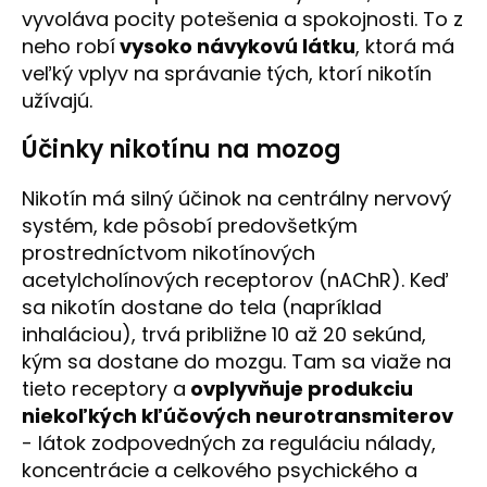
vyvoláva pocity potešenia a spokojnosti. To z
neho robí
vysoko návykovú látku
, ktorá má
veľký vplyv na správanie tých, ktorí nikotín
užívajú.
Účinky nikotínu na mozog
Nikotín má silný účinok na centrálny nervový
systém, kde pôsobí predovšetkým
prostredníctvom nikotínových
acetylcholínových receptorov (nAChR). Keď
sa nikotín dostane do tela (napríklad
inhaláciou), trvá približne 10 až 20 sekúnd,
kým sa dostane do mozgu. Tam sa viaže na
tieto receptory a
ovplyvňuje produkciu
niekoľkých kľúčových neurotransmiterov
- látok zodpovedných za reguláciu nálady,
koncentrácie a celkového psychického a