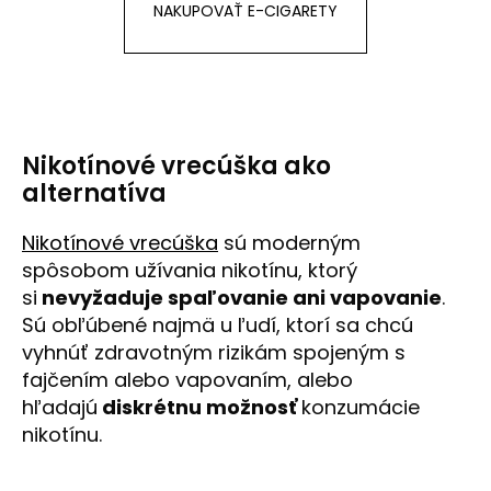
NAKUPOVAŤ E-CIGARETY
Nikotínové vrecúška ako
alternatíva
Nikotínové vrecúška
sú moderným
spôsobom užívania nikotínu, ktorý
si
nevyžaduje spaľovanie ani vapovanie
.
Sú obľúbené najmä u ľudí, ktorí sa chcú
vyhnúť zdravotným rizikám spojeným s
fajčením alebo vapovaním, alebo
hľadajú
diskrétnu možnosť
konzumácie
nikotínu.