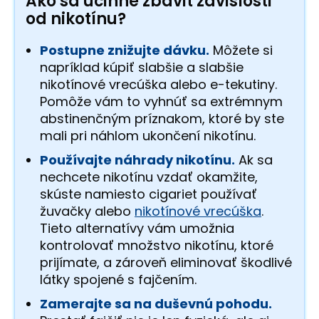
Ako sa účinne zbaviť závislosti
od nikotínu?
Postupne znižujte dávku.
Môžete si
napríklad kúpiť slabšie a slabšie
nikotínové vrecúška alebo e-tekutiny.
Pomôže vám to vyhnúť sa extrémnym
abstinenčným príznakom, ktoré by ste
mali pri náhlom ukončení nikotínu.
Používajte náhrady nikotínu.
Ak sa
nechcete nikotínu vzdať okamžite,
skúste namiesto cigariet používať
žuvačky alebo
nikotínové vrecúška
.
Tieto alternatívy vám umožnia
kontrolovať množstvo nikotínu, ktoré
prijímate, a zároveň eliminovať škodlivé
látky spojené s fajčením.
Zamerajte sa na duševnú pohodu.