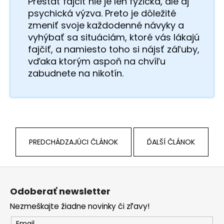
Prestať fajčiť nie je len fyzická, ale aj
psychická výzva. Preto je dôležité
zmeniť svoje každodenné návyky a
vyhýbať sa situáciám, ktoré vás lákajú
fajčiť, a namiesto toho si nájsť záľuby,
vďaka ktorým aspoň na chvíľu
zabudnete na nikotín.
PREDCHÁDZAJÚCI ČLÁNOK
ĎALŠÍ ČLÁNOK
Z
á
Odoberať newsletter
p
Nezmeškajte žiadne novinky či zľavy!
ä
Email