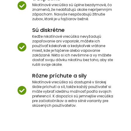
Nikotínové vrecúška sú úplne bezdymové, čo
znamená, že neobťažujú okolie nepríjemným
zápachom. Navyše nespôsobujú žltnutie
zubov, ktoré je u fajčiarov bežné.
Sú diskrétne
Keďže nikotínové vrecúška nevyžadujú
zapaľovanie ani vaporizér, môžete ich
používať kdekoľvek a kedykoľvek vrátane
miest, kde je fajčenie alebo vapovanie
zakázané. Nikto si ich nevšimne a vy môžete
dostať svoju dávku nikotínu bez toho, aby ste
rušili svoje okolie.
Rôzne príchute a sily
Nikotínové vrecúška sú dostupné v širokej
škále príchutí a síl, takže každý používateľ si
môže vybrať ideálnu možnosť podľa svojich
preferencií. K dispozícii sú jemnejšie vrecúška
pre začiatočníkov a extra silné varianty pre
skúsených používateľov.